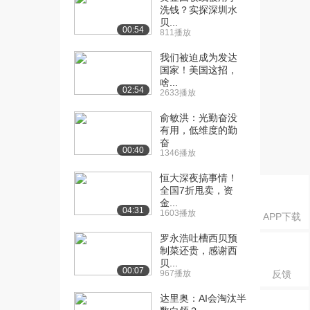
课：财务指标分类介...
洗钱？实探深圳水
11.0万播放
贝...
00:54
811播放
[16] 中央财经大学公开
07:58
我们被迫成为发达
课：静态评价指标介...
国家！美国这招，
9.1万播放
啥...
02:54
2633播放
[17] 中央财经大学公开
09:19
课：动态评价指标-...
俞敏洪：光勤奋没
8.8万播放
有用，低维度的勤
奋
00:40
1346播放
[18] 中央财经大学公开
14:03
课：财务内部收益率
恒大深夜搞事情！
8.2万播放
全国7折甩卖，资
金...
04:31
[19] 中央财经大学公开
07:48
1603播放
APP下载
课：盈利能力指数与...
罗永浩吐槽西贝预
6.9万播放
制菜还贵，感谢西
贝...
[20] 中央财经大学公开
12:06
00:07
967播放
反馈
课：项目比选介绍与...
6.4万播放
达里奥：AI会淘汰半