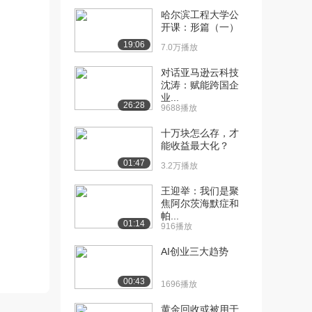
哈尔滨工程大学公
[10] 中央财经大学公开
21:19
开课：形篇（一）
课：行业与经济周期
19:06
7.0万播放
13.1万播放
对话亚马逊云科技
[11] 中央财经大学公开
20:24
沈涛：赋能跨国企
课：行业结构及其分...
业...
26:28
12.5万播放
9688播放
十万块怎么存，才
[12] 中央财经大学公开
11:17
能收益最大化？
课：房地产行业投资...
01:47
12.2万播放
3.2万播放
[13] 中央财经大学公开
06:40
王迎举：我们是聚
焦阿尔茨海默症和
课：投资与项目
帕...
11.3万播放
01:14
916播放
[14] 中央财经大学公开
05:33
AI创业三大趋势
课：财务效益评估
10.5万播放
00:43
1696播放
[15] 中央财经大学公开
04:28
黄金回收或被用于