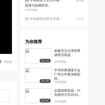
[4] 中央财经大学公开课：
14:50
投资与短期经济...
23.8万播放
[5] 中央财经大学公开课：
19:52
政府投资与短期...
20.1万播放
[6] 中央财经大学公开课：
18:12
为你推荐
投资与长期经济...
18.1万播放
俞敏洪北大演讲再
谈西贝风波
[7] 中央财经大学公开课：
24:03
01:13
投资规模与投资...
2930播放
手机看
16.1万播放
中华经典诵读大会
广州大学展演精彩
[8] 中央财经大学公开课：
19:10
回...
行业的涵义与分...
01:29
1226播放
13.7万播放
志愿填报实战：中
[9] 中央财经大学公开课：
18:09
央财经大学2023...
行业的生命周期
02:54
1519播放
13.0万播放