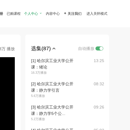
注册
已购课程
个人中心

内容中心

关注我们
进入关怀模式
选集(87)
自动播放
.3万 播放
[1] 哈尔滨工业大学公开
13:25
课：绪论
16.3万播放
[2] 哈尔滨工业大学公开
08:32
课：静力学引言
5.6万播放
[3] 哈尔滨工业大学公开
09:26
课：静力学5个公...
5.2万播放