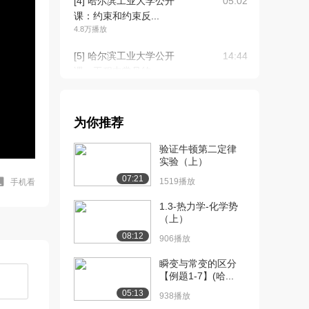
[4] 哈尔滨工业大学公开
05:02
课：约束和约束反...
4.8万播放
[5] 哈尔滨工业大学公开
14:44
课：工程中常见约...
4.9万播放
[6] 哈尔滨工业大学公开
12:45
为你推荐
课：受力分析和受...
4.4万播放
验证牛顿第二定律
实验（上）
[7] 哈尔滨工业大学公开
09:16
07:21
课：二力构件
1519播放
手机看
3.6万播放
1.3-热力学-化学势
（上）
[8] 哈尔滨工业大学公开
08:22
08:12
课：画受力图练习
906播放
3.5万播放
瞬变与常变的区分
【例题1-7】(哈...
[9] 哈尔滨工业大学公开
06:49
课：力学模型和力...
05:13
938播放
3.4万播放