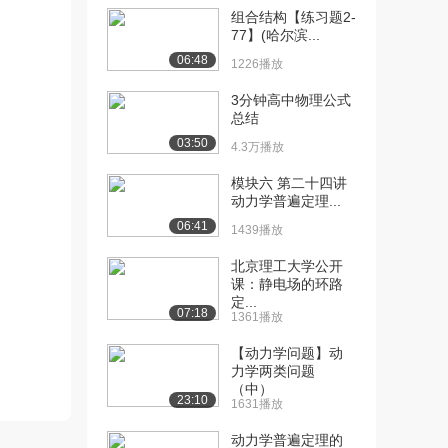
组合结构【练习题2-
[10] 哈尔滨工业大学公开
11:37
77】(哈尔滨...
课：平面汇交力系...
06:48
1226播放
3.7万播放
3分钟高中物理公式
[11] 哈尔滨工业大学公开
08:08
总结
课：平面汇交力系...
03:50
4.3万播放
3.3万播放
模块六 第二十四讲
[12] 哈尔滨工业大学公开
10:21
动力学普遍定理...
课：平面力对点的...
06:41
1439播放
3.4万播放
北京理工大学公开
[13] 哈尔滨工业大学公开
07:11
课：静电场的环路
课：平面力偶系的...
定...
07:18
3.2万播放
1361播放
[14] 哈尔滨工业大学公开
【动力学问题】动
09:16
力学两类问题
课：平面任意力系...
（中）
3.2万播放
23:10
1631播放
[15] 哈尔滨工业大学公开
09:35
动力学普遍定理的