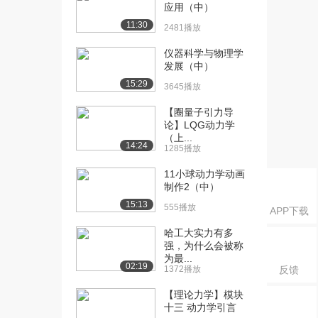
课：平面任意力系...
应用（中）
3.1万播放
11:30
2481播放
[16] 哈尔滨工业大学公开
12:12
仪器科学与物理学
课：平面任意力系...
发展（中）
3.0万播放
15:29
3645播放
[17] 哈尔滨工业大学公开
12:05
【圈量子引力导
课：物体系的平衡...
论】LQG动力学
2.7万播放
（上...
14:24
1285播放
[18] 哈尔滨工业大学公开
09:16
11小球动力学动画
课：物体系的平衡...
制作2（中）
2.3万播放
15:13
555播放
APP下载
[19] 哈尔滨工业大学公开
12:12
课：平面简单桁架...
哈工大实力有多
强，为什么会被称
2.4万播放
为最...
02:19
1372播放
反馈
[20] 哈尔滨工业大学公开
12:03
课：空间汇交力系...
【理论力学】模块
2.5万播放
十三 动力学引言