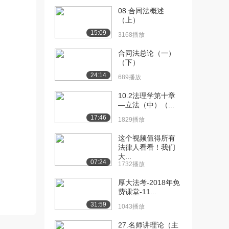
私权
08.合同法概述
2.4万播放
（上）
15:09
[11] 暨南大学公开课：一
3168播放
10:17
般人格权
合同法总论（一）
2.4万播放
（下）
24:14
[12] 暨南大学公开课：物
17:02
689播放
权法概述
10.2法理学第十章
3.4万播放
—立法（中）（...
[13] 暨南大学公开课： 所
06:49
17:46
1829播放
有权
这个视频值得所有
2.6万播放
法律人看看！我们
大...
[14] 暨南大学公开课：善
08:02
07:24
1732播放
意取得
2.4万播放
厚大法考-2018年免
费课堂-11...
[15] 暨南大学公开课：共
06:57
31:59
1043播放
有
3.2万播放
27.名师讲理论（主