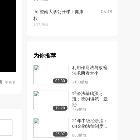
[5] 暨南大学公开课：健康
05:18
权
2.8万播放
[6] 暨南大学公开课：身体
05:39
权
2.6万播放
为你推荐
[7] 暨南大学公开课：姓名
09:00
利用作商法与放缩
权
法求两者大小
2.5万播放
02:30
1103播放
手机看
[8] 暨南大学公开课：名誉
05:01
权
经济法基础预习
班：第04讲第一章
2.3万播放
经...
19:28
779播放
[9] 暨南大学公开课：肖像
08:01
权
21年中级经济法：
2.3万播放
04金融法律制度...
25:07
880播放
[10] 暨南大学公开课：隐
04:22