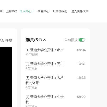
注册
已购课程
个人中心

内容中心

关注我们
进入关怀模式
选集(51)
自动播放
.7万 播放
[1] 暨南大学公开课：出生
09:04
11.7万播放
[2] 暨南大学公开课：死亡
13:31
4.3万播放
[3] 暨南大学公开课：人格
10:36
权的体系
3.8万播放
[4] 暨南大学公开课：生命
09:22
权
3.0万播放