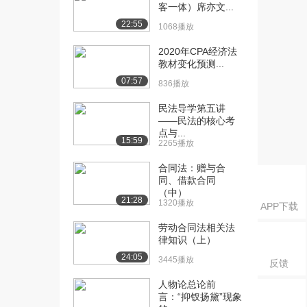
客一体）席亦文...
[16] 暨南大学公开课：建
08:32
22:55
1068播放
筑物区分所有权
2.5万播放
2020年CPA经济法
教材变化预测...
[17] 暨南大学公开课： 土
07:20
07:57
地承包经营权
836播放
2.4万播放
民法导学第五讲
——民法的核心考
[18] 暨南大学公开课： 宅
11:27
点与...
基地使用权
15:59
2265播放
2.3万播放
合同法：赠与合
[19] 暨南大学公开课： 地
12:02
同、借款合同
（中）
役权
21:28
1320播放
APP下载
2.3万播放
劳动合同法相关法
[20] 暨南大学公开课： 担
08:07
律知识（上）
保物权概述
24:05
3445播放
2.3万播放
反馈
人物论总论前
[21] 暨南大学公开课：抵
10:02
言：“抑钗扬黛”现象
押权