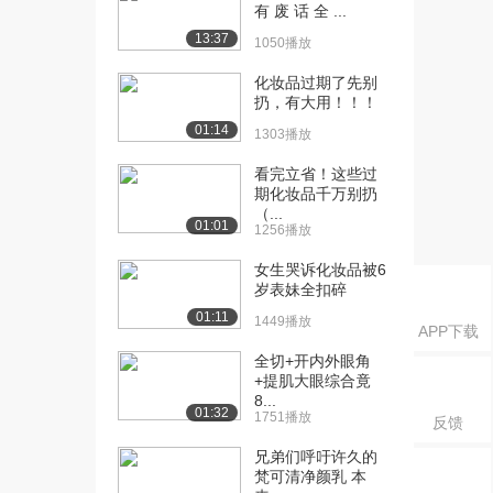
波、护发素的配制...
有 废 话 全 ...
1.8万播放
13:37
1050播放
[16] 四川大学公开课：毛
04:26
化妆品过期了先别
发的结构和功能
扔，有大用！！！
1.5万播放
01:14
1303播放
[17] 四川大学公开课：毛
04:36
看完立省！这些过
发类化妆品的成分...
期化妆品千万别扔
1.5万播放
（...
01:01
1256播放
[18] 四川大学公开课：毛
07:04
女生哭诉化妆品被6
发类化妆品使用的...
岁表妹全扣碎
1.6万播放
01:11
1449播放
APP下载
[19] 四川大学公开课：护
09:34
发攻略
全切+开内外眼角
+提肌大眼综合竟
2.1万播放
8...
01:32
1751播放
反馈
[20] 四川大学公开课：敏
08:16
感性皮肤的概述1...
兄弟们呼吁许久的
2.2万播放
梵可清净颜乳 本