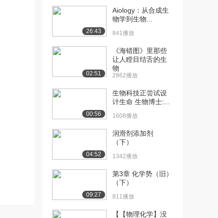
Aiology：从合成生
[10] 四川大学公开课：化
待播放
物学到生物...
妆品表面活性剂
26:43
841播放
2.5万播放
《海错图》里那些
[11] 四川大学公开课：化
16:38
让人瞠目结舌的生
妆品辅助原料
物
02:51
2.2万播放
2862播放
生物科技正尝试设
[12] 四川大学公开课：膏
16:21
计生命 生物博士:...
霜的配方原理与生...
00:56
2.3万播放
1608播放
[13] 四川大学公开课：精
13:35
润滑剂添加剂
（下）
华素、啫喱的配制...
2.0万播放
04:52
1342播放
[14] 四川大学公开课：彩
19:41
第3章 化学势（旧）
妆的配方原理与生...
（下）
2.1万播放
09:27
811播放
[15] 四川大学公开课：香
15:31
【【物理化学】没