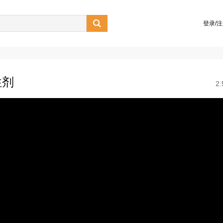

登录/
性剂
2