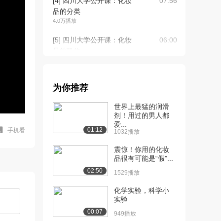
[4] 四川大学公开课：化妆
07:56
品的分类
4.0万播放
[5] 四川大学公开课：化妆
06:00
品的吸收
3.7万播放
[6] 四川大学公开课：化妆
17:38
为你推荐
品的选择与使用
5.0万播放
世界上最猛的润滑
剂！用过的男人都
[7] 四川大学公开课：化妆
06:25
爱...
品原料概念和分...
01:12
手机看
1032播放
3.5万播放
震惊！你用的化妆
[8] 四川大学公开课：化妆
品很有可能是“假”...
16:09
品基质原料
02:50
1529播放
3.0万播放
化学实验，科学小
[9] 四川大学公开课：化妆
11:52
实验
品粉质原料和水...
00:07
949播放
2.5万播放