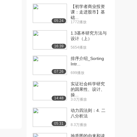
【初学者商业投资
[10] 台湾清华大学公开
07:28
课：走进股市】基
课：基本数据结构I...
础...
05:24
1772播放
1.0万播放
1.3基本研究方法与
[11] 台湾清华大学公开
22:43
设计（上）
课：基本数据结构I...
16:39
8001播放
5654播放
排序介绍_Sorting
[12] 台湾清华大学公开
20:05
Intr...
课：约瑟夫问题 上...
07:26
6456播放
699播放
[13] 台湾清华大学公开
26:20
实证社会科学研究
的因果性、设计、
课：括号完全匹配 ...
操...
4430播放
14:48
3.0万播放
[14] 台湾清华大学公开
20:40
动力四法则：4. 二
课：链表上机-插入...
八分析法
4994播放
05:31
8.3万播放
[15] 台湾清华大学公开
22:29
地质图的由来和读