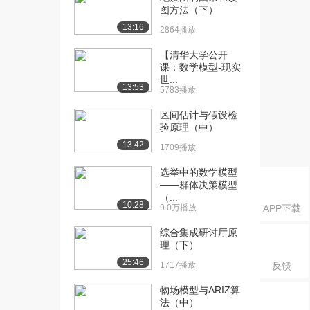
课：链表上机-删除...
图方法（下）
2725播放
13:16
2864播放
[16] 台湾清华大学公开
27:10
【清华大学公开
课：树&图
课：数学模型-现实
7958播放
世...
13:53
5783播放
[17] 台湾清华大学公开
21:18
区间估计与假设检
课：广度优先遍历
验原理（中）
4897播放
13:42
1709播放
[18] 台湾清华大学公开
16:10
课：深度优先遍历
选举中的数学模型
——群体决策模型
4596播放
（...
10:28
9.0万播放
APP下载
[19] 台湾清华大学公开
16:10
课：深度优先遍历分...
综合集成研讨厅原
3067播放
理（下）
25:46
1717播放
反馈
[20] 台湾清华大学公开
26:25
课：树的遍历
物场模型与ARIZ算
3699播放
法（中）