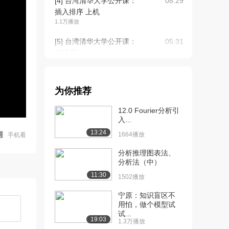
[4] 台湾清华大学公开课：
08:29
插入排序 上机
1.1万播放
[5] 台湾清华大学公开课：
05:31
堆排序1
1.1万播放
[6] 台湾清华大学公开课：
24:00
为你推荐
堆排序2
7633播放
12.0 Fourier分析引
入...
[7] 台湾清华大学公开课：
05:18
13:24
比较排序的复杂...
1664播放
手机看
4946播放
分析推理图表法、
分析法（中）
[8] 台湾清华大学公开课：
06:10
11:30
比较排序的复杂...
1502播放
4037播放
宁原：知识盲区不
用怕，做个模型试
[9] 台湾清华大学公开课：
18:07
试...
C语言中的指针
19:03
1.3万播放
1.1万播放