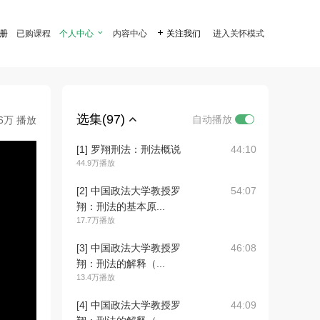
注册
已购课程
个人中心

内容中心

关注我们
进入关怀模式
选集(97)
自动播放
.6万 播放
[1] 罗翔刑法：刑法概说
44:10
44.9万播放
[2] 中国政法大学教授罗
54:07
翔：刑法的基本原...
17.7万播放
[3] 中国政法大学教授罗
46:08
翔：刑法的解释（...
13.4万播放
[4] 中国政法大学教授罗
44:09