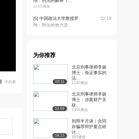
翔：刑法的解释（...
11.6万播放
[5] 中国政法大学教授罗
32:19
翔：刑法的效力适...
10.8万播放
[6] 中国政法大学教授罗
13:22
翔：犯罪概说
为你推荐
9.1万播放
北京刑事律师李扬
[7] 中国政法大学教授罗
39:02
博士：免证事实的
翔：犯罪构成和构...
法...
10.9万播放
03:11
手机看
1140播放
[8] 中国政法大学教授罗
17:35
北京刑事律师李扬
翔：行为主体
博士：涉案财产关
联...
8.4万播放
02:09
1356播放
[9] 中国政法大学教授罗
1:11:06
刑辩半月谈｜合同
翔：危害行为
诈骗罪辩护要点研
10.9万播放
讨...
04:13
993播放