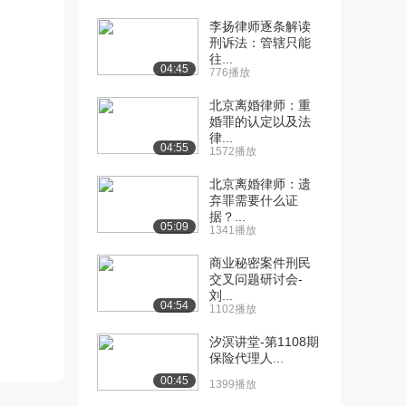
[10] 中国政法大学教授罗
10:42
李扬律师逐条解读
翔：行为对象、危...
刑诉法：管辖只能
7.7万播放
往...
04:45
776播放
[11] 中国政法大学教授罗
50:58
翔：因果关系
北京离婚律师：重
11.1万播放
婚罪的认定以及法
律...
04:55
1572播放
[12] 中国政法大学教授罗
30:59
翔：构成要件故意
北京离婚律师：遗
7.3万播放
弃罪需要什么证
据？...
05:09
[13] 中国政法大学教授罗
21:39
1341播放
翔：构成要件的过...
商业秘密案件刑民
6.0万播放
交叉问题研讨会-
刘...
[14] 中国政法大学教授罗
44:20
04:54
1102播放
翔：构成要件的事...
6.8万播放
汐溟讲堂-第1108期
保险代理人...
[15] 中国政法大学教授罗
55:05
00:45
1399播放
翔：构成要件的事...