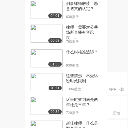
6.3万播放
刑事律师解读：恶
意透支的认定？
[16] 中国政法大学教授罗
05:04
04:01
638播放
翔：特殊的主观构...
4.6万播放
律师：需要对公共
场所直播有容忍
[17] 中国政法大学教授罗
48:37
度，...
00:58
翔：正当防卫（上...
793播放
7.8万播放
什么叫核准追诉？
[18] 中国政法大学教授罗
26:10
翔：正当防卫（下...
01:33
930播放
5.4万播放
这些情形，不受诉
[19] 中国政法大学教授罗
讼时效限制...
32:39
翔：紧急避险
01:11
1394播放
APP下载
5.4万播放
诉讼时效到底是两
[20] 中国政法大学教授罗
37:00
年还是三年？
翔：其他违法阻却...
00:32
720播放
反馈
5.1万播放
赵佳律师：什么是
[21] 中国政法大学教授罗
25:06