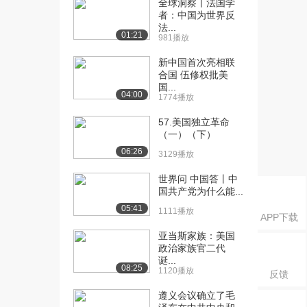
全球洞察丨法国学
国共产党的成立
者：中国为世界反
法...
3.0万播放
01:21
981播放
[17] 浙江大学公开课：历
08:21
新中国首次亮相联
史的必然选择
合国 伍修权批美
2.8万播放
国...
04:00
1774播放
[18] 浙江大学公开课：中
12:09
57.美国独立革命
国共产党的成立及...
（一）（下）
2.3万播放
06:26
3129播放
[19] 浙江大学公开课：国
09:50
共合作的历程
世界问 中国答丨中
国共产党为什么能...
2.2万播放
05:41
1111播放
APP下载
[20] 浙江大学公开课：国
12:26
共革命失败的原因
亚当斯家族：美国
2.2万播放
政治家族官二代
诞...
08:25
1120播放
[21] 浙江大学公开课：伟
17:53
反馈
人毛泽东的非凡早...
遵义会议确立了毛
2.9万播放