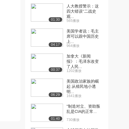
3.2万播放
人大教授警示：这
四大错误“二战史
[11] 浙江大学公开课：唐
14:33
观...
01:30
康严与戊戌运动的...
565播放
2.5万播放
美国学者说：毛主
席可以跟中国历史
[12] 浙江大学公开课：体
11:07
上...
制的革命阶段
04:17
964播放
2.3万播放
加拿大《新闻
[13] 浙江大学公开课：资
10:16
报》：毛泽东改变
产阶级共和在中国...
了人民...
00:37
1202播放
2.3万播放
美国政治家族的崛
[14] 浙江大学公开课：陈
18:16
起:从殖民地小透
独秀胡适与新文化...
明...
06:29
2.7万播放
1641播放
[15] 浙江大学公开课：小
05:14
“制造对立、资助叛
乱是CIA的正常...
结与讨论
2.1万播放
01:40
730播放
[16] 浙江大学公开课：中
20:03