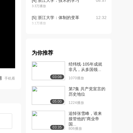
[4] 浙江大学：技术的学习
08:57
3.3万播放
[5] 浙江大学：体制的变革
12:32
3.1万播放
[6] 浙江大学：国民的改造
10:04
3.0万播放
[7] 浙江大学：中国的出路
05:02
为你推荐
在哪里
经纬线·105年成就
3.0万播放
非凡，从多国领...
[8] 浙江大学：马克思主义
15:14
03:08
1070播放
手机看
在中国的传播
3.2万播放
第7集 共产党宣言的
历史地位
[9] 浙江大学：第一次国共
08:26
05:00
1224播放
合作与国民革命
2.8万播放
追悼张雪峰，谁来
接管他的“商业帝
[10] 浙江大学：毛泽东的
08:58
国...
03:35
806播放
早期探索