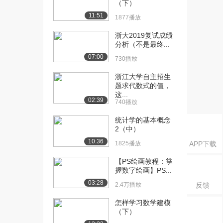
（下）
点数
6.7万播放
11:51
1877播放
[16] 浙江大学公开课：表
07:48
浙大2019复试成绩
达式
分析（不是最终...
5.8万播放
07:00
730播放
[17] 浙江大学公开课：运
10:56
浙江大学自主招生
算符优先级
题求代数式的值，
5.4万播放
这...
02:39
740播放
[18] 浙江大学公开课：交
08:33
统计学的基本概念
换变量
2（中）
4.7万播放
10:36
1825播放
APP下载
[19] 浙江大学公开课：复
07:01
【PS绘画教程：掌
合赋值和递增递减
握数字绘画】PS...
4.6万播放
03:28
2.4万播放
反馈
[20] 浙江大学公开课：如
08:21
何使用PAT系统...
怎样学习数学建模
（下）
4.5万播放