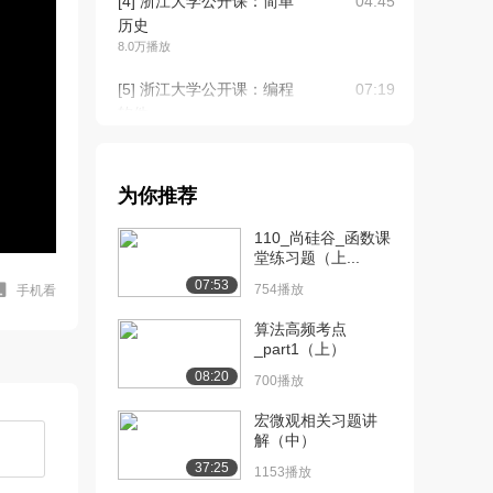
[4] 浙江大学公开课：简单
04:45
历史
8.0万播放
[5] 浙江大学公开课：编程
07:19
软件
11.0万播放
[6] 浙江大学公开课：第一
07:27
为你推荐
个C程序
11.0万播放
110_尚硅谷_函数课
堂练习题（上...
[7] 浙江大学公开课：详解
06:41
07:53
第一个程序
754播放
手机看
10.3万播放
算法高频考点
_part1（上）
[8] 浙江大学公开课：做点
04:09
08:20
计算
700播放
9.1万播放
宏微观相关习题讲
解（中）
[9] 浙江大学公开课：Mac
04:54
OS X如...
37:25
1153播放
8.0万播放