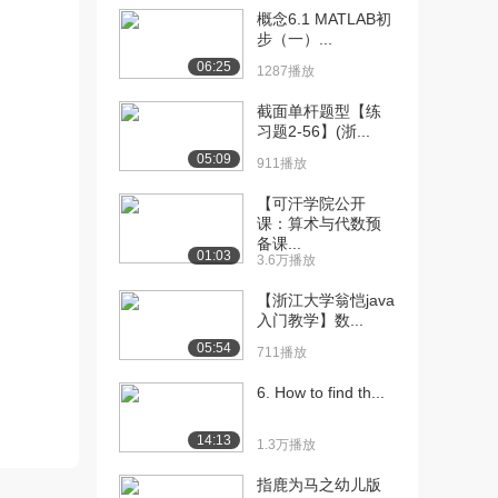
概念6.1 MATLAB初
[10] 浙江大学公开课：第
01:04
步（一）...
二周
06:25
1287播放
6.7万播放
截面单杆题型【练
[11] 浙江大学公开课：变
08:19
习题2-56】(浙...
量定义
05:09
911播放
8.6万播放
【可汗学院公开
[12] 浙江大学公开课：变
07:28
课：算术与代数预
量赋值与初始化
备课...
01:03
3.6万播放
6.8万播放
【浙江大学翁恺java
[13] 浙江大学公开课：变
03:03
入门教学】数...
量输入
05:54
6.1万播放
711播放
[14] 浙江大学公开课：常
6. How to find th...
08:31
量vs变量
6.5万播放
14:13
1.3万播放
[15] 浙江大学公开课：浮
13:26
指鹿为马之幼儿版