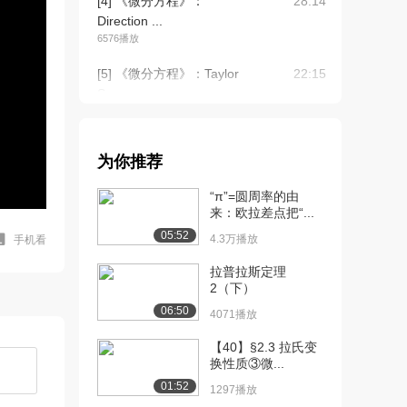
[4] 《微分方程》：
28:14
Direction ...
6576播放
[5] 《微分方程》：Taylor
22:15
Ser...
6557播放
[6] 《微分方程》：Taylor
17:02
为你推荐
Ser...
4608播放
“π”=圆周率的由
来：欧拉差点把“...
[7] 《微分方程》：Euler
26:39
05:52
Meth...
4.3万播放
手机看
4296播放
拉普拉斯定理
2（下）
[8] 《微分方程》：Euler
12:48
06:50
Meth...
4071播放
3814播放
【40】§2.3 拉氏变
换性质③微...
[9] 《微分方程》：
10:14
Separation...
01:52
1297播放
4880播放