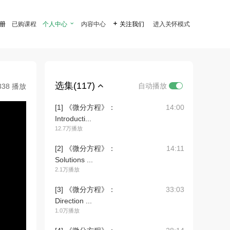
注册
已购课程
个人中心

内容中心

关注我们
进入关怀模式
选集(117)
自动播放
338 播放
[1] 《微分方程》：
14:00
Introducti...
12.7万播放
[2] 《微分方程》：
14:11
Solutions ...
2.1万播放
[3] 《微分方程》：
33:03
Direction ...
1.0万播放