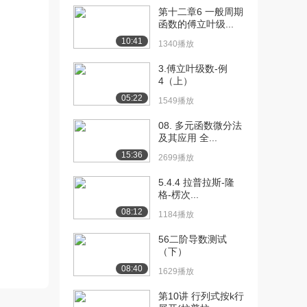
第十二章6 一般周期
[10] 《微分方程》：
09:31
函数的傅立叶级...
Separation...
10:41
1340播放
3172播放
3.傅立叶级数-例
[11] 《微分方程》：
19:21
4（上）
Homogeneou...
05:22
1549播放
3472播放
08. 多元函数微分法
[12] 《微分方程》：
17:02
及其应用 全...
Homogeneou...
15:36
2699播放
3000播放
5.4.4 拉普拉斯-隆
[13] 《微分方程》：Exact
22:16
格-楞次...
Equa...
08:12
1184播放
4545播放
56二阶导数测试
[14] 《微分方程》：Exact
23:07
（下）
Equa...
08:40
2785播放
1629播放
第10讲 行列式按k行
[15] 《微分方程》：
18:23