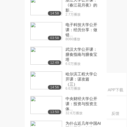
浙江大学公开课：
非连续内存...
《春江花月夜》的
5.0万播放
影...
14:58
2.7万播放
[16] 清华大学公开课：4.2
12:08
非连续内存...
电子科技大学公开
课：经历分享：做
4.8万播放
错...
03:58
8060播放
[17] 清华大学公开课：4.3
14:45
非连续内存...
武汉大学公开课：
4.7万播放
膳食指南与膳食宝
塔
12:49
[18] 清华大学公开课：4.4
05:44
6.0万播放
非连续内存...
哈尔滨工程大学公
3.7万播放
开课：谋攻篇
（三）
[19] 清华大学公开课：4.5
11:53
14:56
6.6万播放
APP下载
非连续内存...
3.7万播放
中央财经大学公开
课：投资与投资主
体...
[20] 清华大学公开课：5.1
11:14
13:50
32.6万播放
反馈
虚拟内存的...
4.0万播放
为什么近几年中国AI