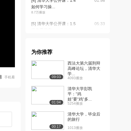
[4] 清华大学公开课：1.4
01:56
如何学习操...
8.7万播放
[5] 清华大学公开课：1.5
05:33
操作系统实...
9.2万播放
[6] 清华大学公开课：1.6
11:26
为你推荐
操作系统的...
8.4万播放
西法大第六届刑辩
高峰论坛，清华大
[7] 清华大学公开课：1.7
10:16
学...
操作系统结...
09:03
手机看
4093播放
8.7万播放
清华大学彭凯
[8] 清华大学公开课：1.8
平：“鸡
01:28
娃”要“鸡”多...
小结
01:04
5254播放
6.3万播放
清华大学，毕业后
[9] 清华大学公开课：2.1
19:16
的旅行
操作系统的...
00:17
1013播放
11.0万播放