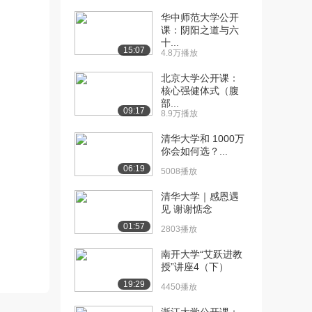
华中师范大学公开
[10] 清华大学公开课：2.2
17:21
课：阴阳之道与六
操作系统的...
十...
15:07
8.9万播放
4.8万播放
北京大学公开课：
[11] 清华大学公开课：3.1
10:26
核心强健体式（腹
计算机体系...
部...
8.2万播放
09:17
8.9万播放
[12] 清华大学公开课：3.2
11:25
清华大学和 1000万
地址空间与...
你会如何选？...
7.1万播放
06:19
5008播放
[13] 清华大学公开课：3.3
12:14
清华大学｜感恩遇
连续内存分...
见 谢谢惦念
6.3万播放
01:57
2803播放
[14] 清华大学公开课：3.4
12:42
南开大学“艾跃进教
连续内存分...
授”讲座4（下）
5.4万播放
19:29
4450播放
[15] 清华大学公开课：4.1
12:42