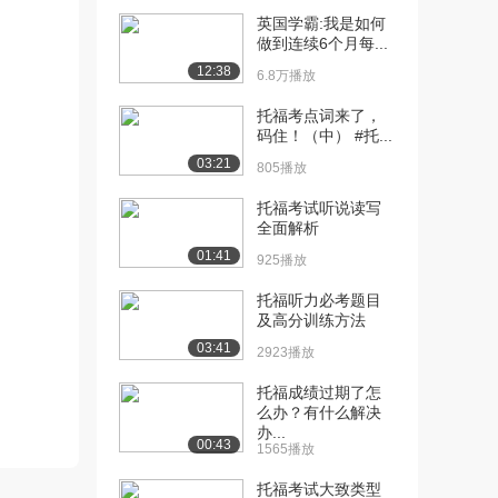
[10] 雅思女孩——在家备
06:27
英国学霸:我是如何
考的秘诀
做到连续6个月每...
7.5万播放
12:38
6.8万播放
[11] 托福男孩——如何学
11:49
托福考点词来了，
习托福
码住！（中） #托...
8.0万播放
03:21
805播放
[12] 托福男孩——备战托
05:58
托福考试听说读写
福听力
全面解析
4.1万播放
01:41
925播放
[13] 雅思女孩——雅思任
06:26
托福听力必考题目
务二作文类型
及高分训练方法
3.9万播放
03:41
2923播放
[14] 托福男孩——托福词
05:04
汇学习（一）
托福成绩过期了怎
么办？有什么解决
4.2万播放
办...
00:43
1565播放
[15] 雅思女孩——写作备
07:01
考练习
托福考试大致类型