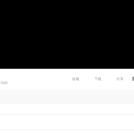
收藏
下载
分享
668