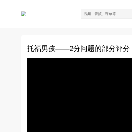
托福男孩——2分问题的部分评分