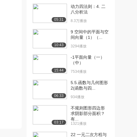
1.2万播放
动力四法则：4. 二
[12] 圆的切线例题
八分析法
04:43
1.4万播放
05:31
8.3万播放
[13] 求圆的半径和直径
03:42
9 空间中的平面与空
2.0万播放
间向量（1）（...
10:43
3294播放
[14] 圆面积公式的非严正
09:32
证明
-1平面向量（一）
1.8万播放
（中）
15:44
[15] 由图求圆方程
7534播放
05:46
1.3万播放
5.5.函数与几何图形
2(函数与四...
[16] 根据圆的方程画圆
05:20
06:33
2.3万播放
934播放
[17] 圆心和半径
03:56
不规则图形四边形
求阴影部分面积？
1.9万播放
有...
03:17
1321播放
[18] 画图练习
02:15
2.2万播放
22 一元二次方程与