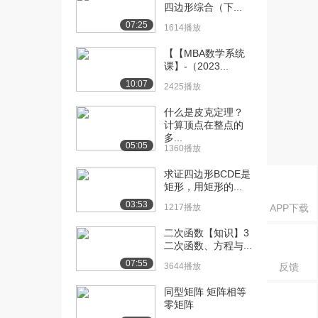
四边形综合（下...
[19] 由方程识图
01:46
07:25
1.6万播放
1614播放
【【MBA数学系统
[20] 读图写方程
03:41
课】-（2023...
1.6万播放
10:07
2425播放
[21] 利用距离公式判断点
03:59
与圆的位置关系
什么是皮克定理？
计算顶点在整点的
1.3万播放
多...
05:05
1360播放
[22] 圆应用题中的角
03:25
1.6万播放
求证四边形BCDE是
矩形，用矩形的...
03:53
1217播放
APP下载
二次函数【知识】3
二次函数、方程与...
07:55
3644播放
反馈
同型矩阵 矩阵相等
零矩阵