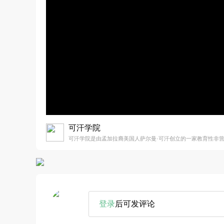
可汗学院
可汗学院是由孟加拉裔美国人萨尔曼·可汗创立的一家教育性非
登录
后可发评论