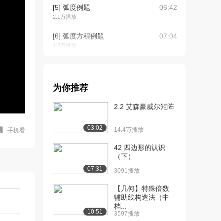
[5] 弧度例题
06:42
2.1万播放
[6] 弧度方程例题
07:04
1.8万播放
[7] 求圆周角的大小
02:16
1.7万播放
为你推荐
[8] 圆内接四边形对角互补
待播放
的例题
2.2 艾森豪威尔矩阵
1.6万播放
03:02
14.4万播放
手机看
[9] 证明圆内接四边形对角
04:02
互补
42 四边形的认识
1.8万播放
（下）
07:31
3091播放
[10] 证明过切点的半径垂
08:47
直于切线
【几何】特殊倍数
1.6万播放
辅助线构造法（中
档...
[11] 圆外一点作切线段
04:02
10:51
3597播放