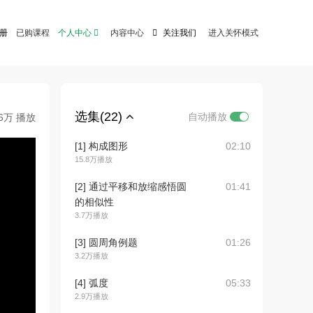
注册
已购课程
个人中心

内容中心

关注我们
进入关怀模式
选集(22)
自动播放
.6万 播放
[1] 构成图形
02:10
15.8万播放
[2] 通过平移和放缩感悟圆
01:41
的相似性
3.7万播放
[3] 圆周角例题
01:26
3.2万播放
[4] 弧度
05:33
2.9万播放