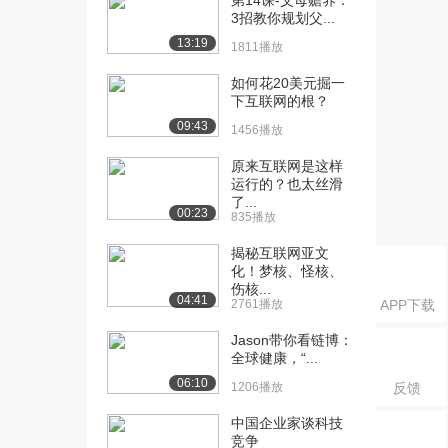
第14课-父母赡养：
3招教你规划父...
2.2万播放
13:19
1811播放
[11] 雷殿生：生死罗布泊
17:48
2.7万播放
如何花20美元掘一
下互联网的根？
[12] 李风：我们艺术有力
18:08
09:43
1456播放
量
2.4万播放
原来互联网是这样
运行的？也太丝滑
[13] 陈凯：爱我，就给我
17:20
了...
00:23
写份遗嘱吧
835播放
2.2万播放
揭秘互联网亚文
化！梦核、怪核、
[15] 黄小山：垃圾的高大
17:37
伤核...
尚
04:41
2761播放
APP下载
2.1万播放
Jason带你看链博：
[16] 赵永恒：逃离黑洞的
17:11
全球健康，“...
星星
06:10
1206播放
反馈
2.2万播放
中国企业家谈科技
[17] 郑毓煌：洞察消费心
17:32
竞争