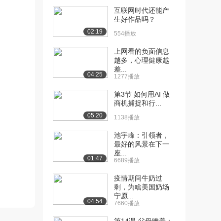
互联网时代还能产
[5] 宁毅：如何让慢性病不
18:00
生好作品吗？
再流行
02:19
554播放
2.2万播放
上网看的负面信息
[6] 洪波：解读大脑的密码
18:15
越多，心理健康越
4.1万播放
差...
04:25
1277播放
[6] 朱永新：阅读造就中国
18:00
第3节 如何用AI 做
2.6万播放
商机捕捉和行...
[7] 苏清华：我的家庭美育
17:28
05:20
1138播放
观
3.9万播放
池宇峰：引领者，
最好的风景在下一
[8] 刘新宇：故事伴我们一
18:04
座...
01:47
6689播放
路成长
8.3万播放
疫情期间牛奶过
剩，为啥美国奶场
[9] 张春成：创新源于生活
14:42
宁愿...
04:54
2.9万播放
7660播放
[10] 刘红：月球生活105天
17:48