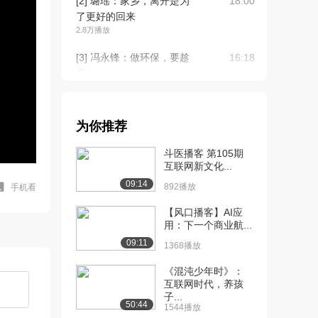
[2] 璐瑶：家乡，离开是为
18:00
了更好的回来
2.8万播放
[3] 冯永锋：做环保，要趁
16:18
早
4.3万播放
[3] 王健君：人体冻存未来
18:00
为你推荐
可期
2.0万播放
斗医播客 第105期
互联网新文化...
[4] 蒋高明：我的高效生态
17:32
09:14
农业梦
892播放
手机看
3.6万播放
【风口播客】AI应
用：下一个商业航...
[4] 付永：跑出生命的舒适
18:00
09:11
区
1368播放
2.5万播放
《混沌少年时》：
互联网时代，养孩
[5] 刘正琛：用爱自己的心
18:39
子...
爱别人
50:44
1544播放
5.1万播放