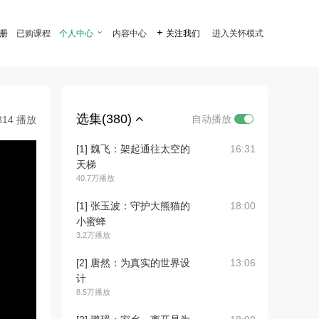
注册
已购课程
个人中心

内容中心

关注我们
进入关怀模式
选集(380)
自动播放
814 播放
[1] 魏飞：架起通往太空的
16:31
天梯
40.7万播放
[1] 张玉波：守护大熊猫的
18:00
小蜜蜂
3.2万播放
[2] 唐然：为真实的世界设
13:06
计
8.5万播放