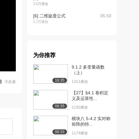
2.0万播放
[6] 二维旋度公式
05:50
2.1万播放
[7] 二维旋度的例子
05:46
1.5万播放
[8] 二维旋度的补充说明
05:06
为你推荐
1.2万播放
9.1.2 多变量函数
[9] 用向量描述三维旋转
06:13
（上）
9.0万播放
16:35
1311播放
手机看
[10] 三维旋度的直观理解1
05:56
【27】§4.1 卷积定
2.2万播放
义及运算性...
[11] 三维旋度的直观理解2
08:23
06:35
1150播放
1.3万播放
模块八 5-4.2 实对称
[12] 三维旋度的公式1
07:47
矩阵的特...
1.1万播放
06:33
1179播放