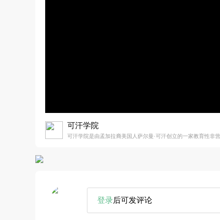
可汗学院
可汗学院是由孟加拉裔美国人萨尔曼·可汗创立的一家教育性非
登录
后可发评论