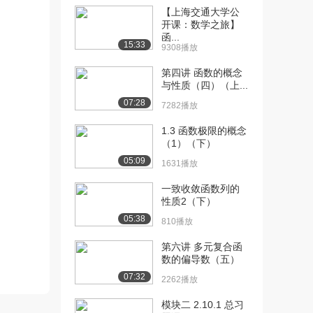
[13] 三维旋度的公式2
06:18
【上海交通大学公
9237播放
开课：数学之旅】
函...
15:33
[14] 三维旋度的计算
05:42
9308播放
8507播放
第四讲 函数的概念
与性质（四）（上...
[15] 拉普拉斯方程
05:37
2.5万播放
07:28
7282播放
[16] 拉普拉斯公式
04:09
1.3 函数极限的概念
2.1万播放
（1）（下）
05:09
1631播放
[17] 拉普拉斯方程的例子
05:27
1.5万播放
一致收敛函数列的
性质2（下）
[18] 什么是切平面
03:27
05:38
810播放
1.4万播放
第六讲 多元复合函
[19] 如何表示空间中的一
10:46
数的偏导数（五）
个平面
07:32
1.4万播放
2262播放
模块二 2.10.1 总习
[20] 计算切平面
09:49