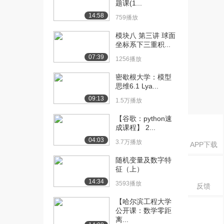
题课(1...
1.4万播放
14:58
759播放
[21] 局部线性化
09:19
9813播放
模块八 第三讲 球面
坐标系下三重积...
[22] 二次逼近的样子
04:48
07:39
1256播放
1.2万播放
密歇根大学：模型
[23] 二次逼近公式1
07:16
思维6.1 Lya...
8573播放
09:13
1.5万播放
[24] 二次逼近公式2
09:56
【谷歌：python速
8440播放
成课程】 2...
[25] 二次逼近的例子
12:18
04:03
3.7万播放
APP下载
9749播放
随机变量及数字特
[26] 黑塞矩阵
06:16
征（上）
1.4万播放
14:34
3593播放
反馈
[27] 用矩阵表示二次型
08:26
【哈尔滨工程大学
1.6万播放
公开课：数学零距
离...