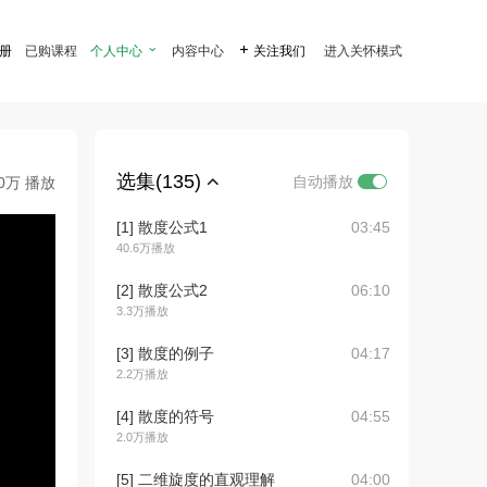
注册
已购课程
个人中心

内容中心

关注我们
进入关怀模式
选集(135)
自动播放
.0万 播放
[1] 散度公式1
03:45
40.6万播放
[2] 散度公式2
06:10
3.3万播放
[3] 散度的例子
04:17
2.2万播放
[4] 散度的符号
04:55
2.0万播放
[5] 二维旋度的直观理解
04:00