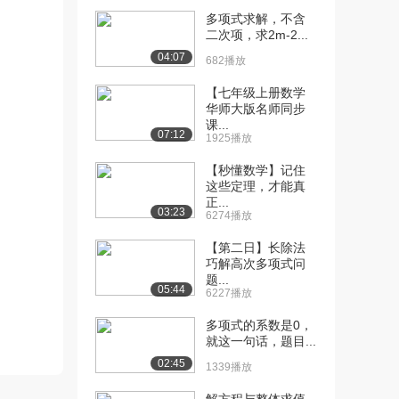
[12] 有理表达式的减法
05:42
多项式求解，不含
1.1万播放
二次项，求2m-2...
04:07
682播放
[13] 多项式减法
02:14
9152播放
【七年级上册数学
华师大版名师同步
[14] 多项式1
04:44
课...
07:12
9537播放
1925播放
[15] 多变量多项式减法
【秒懂数学】记住
02:17
这些定理，才能真
8763播放
正...
03:23
6274播放
[16] 多项式加减法1
02:08
2.0万播放
【第二日】长除法
巧解高次多项式问
[17] 多项式加减法2
01:51
题...
05:44
7240播放
6227播放
[18] 多项式加减法3
多项式的系数是0，
02:34
就这一句话，题目...
8186播放
02:45
1339播放
[19] 多项式加减法
16:07
1.1万播放