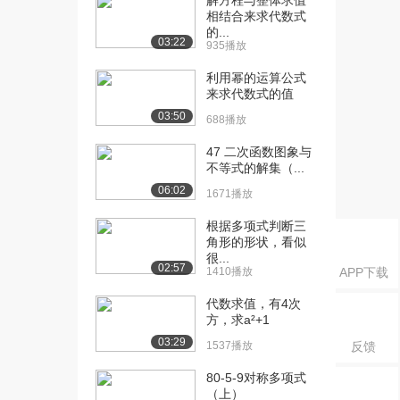
解方程与整体求值
相结合来求代数式
[19] 多项式加减法
16:07
的...
03:22
935播放
8133播放
利用幂的运算公式
[20] 单项式乘法
01:12
来求代数式的值
1.7万播放
03:50
688播放
[21] 代数式乘法
08:05
1.6万播放
47 二次函数图象与
不等式的解集（...
[22] 单项式除法
01:04
06:02
1671播放
9229播放
根据多项式判断三
[23] 单项式乘除1
01:59
角形的形状，看似
1.2万播放
很...
02:57
1410播放
APP下载
[24] 单项式乘除2
04:12
代数求值，有4次
7401播放
方，求a²+1
[25] 单项式乘除3
02:31
03:29
1537播放
反馈
1.0万播放
80-5-9对称多项式
[26] 二项式乘法
05:54
（上）