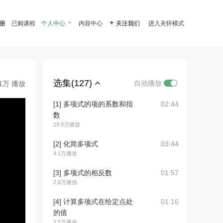
注册
已购课程
个人中心

内容中心

关注我们
进入关怀模式
选集(127)
自动播放
.1万 播放
[1] 多项式的项的系数和指
02:44
数
19.9万播放
[2] 化简多项式
03:44
4.1万播放
[3] 多项式的相反数
01:57
2.6万播放
[4] 计算多项式在给定点处
01:16
的值
2.5万播放