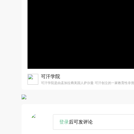
可汗学院
可汗学院是由孟加拉裔美国人萨尔曼·可汗创立的一家教育性非
登录
后可发评论