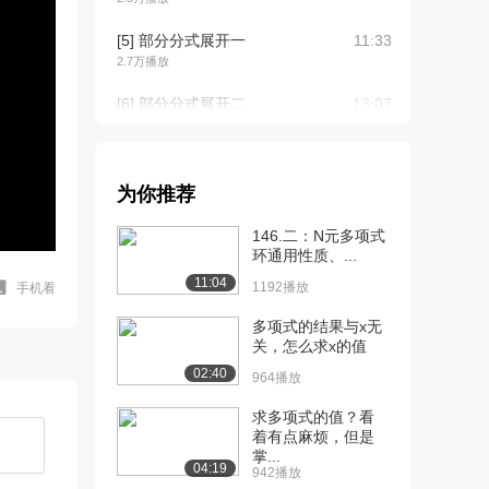
[5] 部分分式展开一
11:33
2.7万播放
[6] 部分分式展开二
13:07
2.1万播放
[7] 部分分式展开三
10:40
1.5万播放
为你推荐
[8] 多项式加法
02:17
146.二：N元多项式
1.3万播放
环通用性质、...
11:04
1192播放
手机看
[9] 多变量的多项式加法
02:17
1.1万播放
多项式的结果与x无
关，怎么求x的值
[10] 多项式2
01:31
02:40
964播放
1.1万播放
求多项式的值？看
[11] 有理多项式相减之前
03:00
着有点麻烦，但是
化简
掌...
9012播放
04:19
942播放