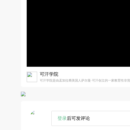
可汗学院
可汗学院是由孟加拉裔美国人萨尔曼·可汗创立的一家教育性非
登录
后可发评论