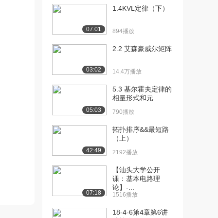
[15] 分压电路
06:45
1.4KVL定律（下）
3.8万播放
07:01
894播放
[16] 分析两个电池的电阻
09:51
电路
2.2 艾森豪威尔矩阵
3.6万播放
03:02
[17] 基尔霍夫电流定律
06:10
14.4万播放
4.4万播放
5.3 基尔霍夫定律的
相量形式和元...
[18] 基尔霍夫电压定律
06:56
5.1万播放
05:03
790播放
[19] 应用电路基本定律
08:08
拓扑排序&&最短路
4.7万播放
（上）
42:49
2192播放
[20] 应用电路基本定律解
08:46
电路求解部分
【汕头大学公开
3.8万播放
课：基本电路理
论】-...
07:18
[21] 节点电压法第一步到
1516播放
10:03
第四步
18-4-6第4章第6讲
3.3万播放