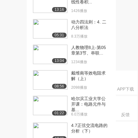
线性卷积...
13:16
[22] 节点电压法第五步
06:31
1426播放
2.6万播放
动力四法则：4. 二
八分析法
[23] 网孔电流法一到三步
09:22
2.9万播放
05:31
8.3万播放
[24] 网孔电流法第四步求
12:19
人教物理8上-第05
解
章第3节、串联...
2.4万播放
13:04
1234播放
[25] 电容的IV特性
08:47
戴维南等效电阻求
3.8万播放
解（上）
08:56
2098播放
[26] 电容电流积分例题
09:27
APP下载
3.6万播放
哈尔滨工业大学公
开课：电路元件与
[27] 电感方程
12:54
基...
3.9万播放
01:22
6.0万播放
反馈
[28] 电感反冲12
12:55
4.7正弦交流电路的
3.3万播放
分析（下）