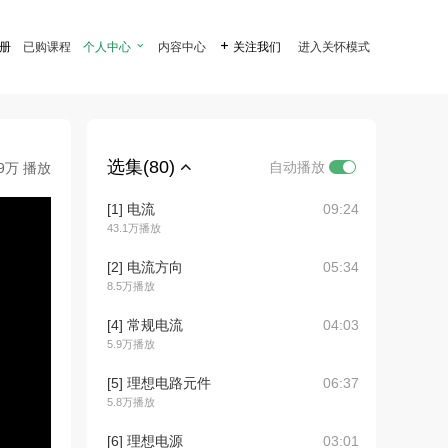
注册
已购课程
个人中心

内容中心

关注我们
进入关怀模式
选集(80)
自动播放
.9万 播放
[1] 电流
09:24
43.1万播放
[2] 电流方向
05:34
8.5万播放
[4] 常规电流
04:03
5.9万播放
[5] 理想电路元件
06:37
5.8万播放
[6] 理想电源
03:01