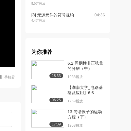
5.0万播放
[8] 无源元件的符号规约
04:36
4.4万播放
[9] 标记电压
11:13
4.2万播放
[10] 串联电阻
12:03
为你推荐
4.4万播放
6.2 周期性非正弦量
[11] 并联电阻1
11:14
的分解（中）
3.5万播放
18:33
1938播放
手机看
[12] 并联电阻2
04:21
【湖南大学_电路基
24.1万播放
础及应用】6.6...
[13] 并联电阻3
09:27
06:25
1769播放
24.1万播放
13.简谐振子的运动
[14] 化简电阻网
08:12
方程（下）
3.4万播放
17:09
1958播放