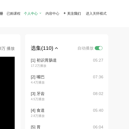
注册
已购课程
个人中心

内容中心

关注我们
进入关怀模式
选集(110)
自动播放
.8万 播放
[1] 初识胃肠道
05:27
17.2万播放
[2] 嘴巴
07:36
4.4万播放
[3] 牙齿
08:02
4.5万播放
[4] 食道
05:40
2.8万播放
[5] 胃
06:04