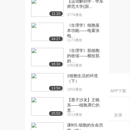
【运动解剖学 - 华东
分泌腺，顶质分泌...
师范大学(国...
2.1万播放
11:10
3774播放
[21] 感知与触觉小体综述
08:10
《生理学》细胞基
2.0万播放
本功能——电紧张
电...
[22] 帕西尼氏小体和梅克
07:24
34:27
1171播放
尔氏小盘
1.4万播放
《生理学》肌细胞
的收缩——横纹肌
[23] 鲁菲尼小体和毛囊受
待播放
的...
16:32
1062播放
体
1.8万播放
1细胞生活的环境
（下）
[37] 神经系统的结构
08:55
13:50
3.3万播放
1652播放
APP下载
【墨子沙龙】王晓
[38] 神经系统的功能
06:44
东——细胞凋亡的
3.5万播放
意...
25:02
1513播放
反馈
[39] 运动单位
09:42
2.0万播放
课时5.细胞的生命历