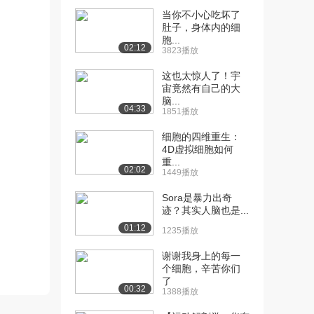
[13] 内分泌胰腺
06:56
当你不小心吃坏了
2.4万播放
肚子，身体内的细
胞...
[14] 大肠，直肠和肛门
09:51
02:12
3823播放
2.7万播放
这也太惊人了！宇
[15] 胃肠道的控制
10:02
宙竟然有自己的大
脑...
4.4万播放
04:33
1851播放
[16] 初识皮肤
05:22
细胞的四维重生：
2.8万播放
4D虚拟细胞如何
重...
[17] 什么是皮肤（表皮）
11:14
02:02
1449播放
7.2万播放
Sora是暴力出奇
[18] 表皮层下面是什么？
10:13
迹？其实人脑也是...
2.1万播放
01:12
1235播放
[19] 我们的指甲和毛发从
08:45
谢谢我身上的每一
哪里来
个细胞，辛苦你们
6.7万播放
了
00:32
1388播放
[20] 汗水中有什么（全质
06:32