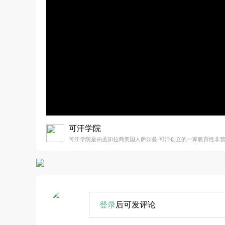
可汗学院
可汗学院是由孟加拉裔美国人萨尔曼·可汗创立的一家教育性非
登录
后可发评论