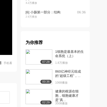
3.2万播放
[6] 小肠第一部分：结构
06:36
2.9万播放
[7] 小肠第二部分：消化
06:51
2.8万播放
[8] 小肠第三部分：吸收
05:01
为你推荐
2.4万播放
1细胞是最基本的生
[9] 肝脏
06:34
命系统（上）
3.6万播放
07:28
1.8万播放
手机看
[10] 肝小叶
03:11
860亿神经元组成
2.9万播放
的“超级工程”，...
[11] 胆道系统
06:06
00:36
1068播放
2.8万播放
健康的根源在细
[12] 外分泌胰腺
09:55
胞，细胞健康才
是“真...
2.5万播放
02:29
3508播放