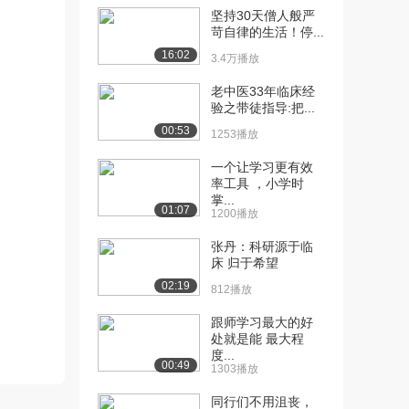
坚持30天僧人般严
[10] 动机性访谈概述：辞
1:02:50
苛自律的生活！停...
职吧，让你的客户...
16:02
3.4万播放
4.1万播放
老中医33年临床经
[11] 对有发育障碍的少年
1:01:21
验之带徒指导:把...
及成年人的性侵犯...
00:53
1253播放
11.2万播放
一个让学习更有效
[12] 演化视角看心理疗法
38:25
率工具 ，小学时
3.5万播放
掌...
01:07
1200播放
[13] 精神疾病吸烟者的尼
1:02:56
张丹：科研源于临
古丁依赖性治疗
床 归于希望
10.0万播放
02:19
812播放
[14] 精神病学脑刺激的发
58:15
展
跟师学习最大的好
处就是能 最大程
3.3万播放
度...
00:49
1303播放
[15] 心脏骤停后的低温治
55:18
疗 (THAPA...
同行们不用沮丧，