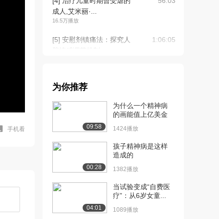
[4] 治疗儿童时期曾受虐的
56:03
成人,艾米丽·...
16.5万播放
[5] 安慰剂镇痛法：探究人
1:06:05
脑情感调节机制...
6.5万播放
[6] 心灵全面治疗：精神病
52:43
为你推荐
综合疗法
10.6万播放
为什么一个精神病
的画能值上亿美金
[7] 重度精神科患者们分享
1:02:59
09:58
自己的经历：从...
1424播放
手机看
12.7万播放
孩子精神病是这样
造成的
[8] 儿童青少年双相障碍-约
57:30
00:28
翰．利普西克...
1382播放
6.5万播放
当试验变成“自费医
疗”：从6岁女童...
[9] 典礼和仪式：从古代疗
50:15
法到新前沿的创...
04:01
1089播放
3.4万播放