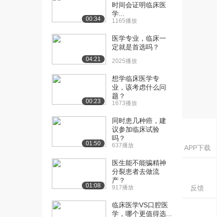
2.2万播放
时间会证明临床医
学...
00:34
[16] 广泛性焦虑症的基础
1:04:48
1165播放
及应用研究
医学专业，临床一
4.9万播放
定就是首选吗？
04:21
[17] 关于婴儿认知发展的
50:56
2025播放
三个新发现
想学临床医学专
4.7万播放
业，该考虑什么问
题？
[18] 心理神经免疫学遇上
53:09
00:23
1673播放
神经心理药物学：...
3.7万播放
同时患几种癌，建
议参加临床试验
[19] 精神病学中心理疗法
1:02:10
吗？
01:50
637播放
的现状与前景：个...
APP下载
3.7万播放
医生能不能骗精神
分裂患者去做流
[20] 国家精神疾病联合会
58:41
产？
01:08
22.5万播放
917播放
反馈
[21] 利用“愤怒剖析档案”来
52:28
临床医学VS口腔医
学，哪个更值得选...
评估心理生命...