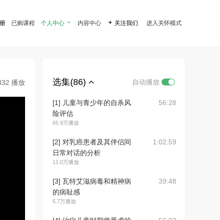
注册
已购课程
个人中心

内容中心

关注我们
进入关怀模式
选集(86)
自动播放
332 播放
[1] 儿童与青少年的自杀风
56:28
险评估
65.9万播放
[2] 对乳癌患者及其伴侣间
1:02:59
日常对话的分析
11.0万播放
[3] 瓦特艾滋病毒和精神病
39:48
的病耻感
5.7万播放