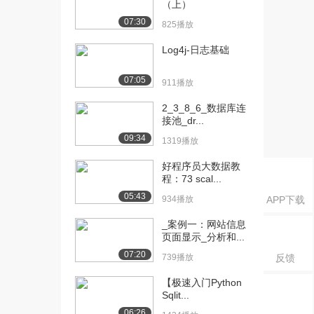
（上）
索
07:30
825播放
2406播放
Log4j-日志基础
[17] [2]--中国知网高级检
04:17
索
07:05
911播放
2476播放
2_3_8_6_数据库连
[18] [4]--检索改进
06:36
接池_dr...
2484播放
09:34
1319播放
[19] [5]--其他中文数据库
04:51
好程序员大数据教
1949播放
程：73 scal...
[20] [1]--WebofScience...
06:38
05:43
934播放
APP下载
1270播放
_案例一：网站信息
[21] [1]--WebofScience...
06:40
页面显示_分析和...
955播放
07:20
739播放
反馈
[22] [1]--WebofScience...
08:50
【极速入门Python
1169播放
Sqlit...
06:26