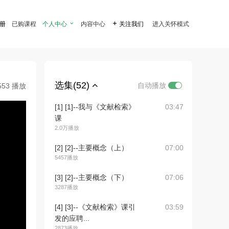
注册
已购课程
个人中心

内容中心

关注我们
进入关怀模式
选集(52)
自动播放
553 播放
[1] [1]--我与《文献检索》
03:47
课
2.0万播放
[2] [2]--主要概念（上）
07:00
5457播放
[3] [2]--主要概念（下）
07:06
3287播放
[4] [3]--《文献检索》课引
03:59
发的应聘...
2873播放