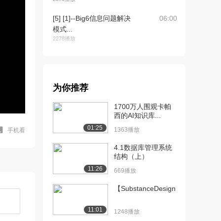
[5] [1]--Big6信息问题解决
06:00
模式...
2278播放
[6] [1]--Big6信息问题解决
05:59
模式...
2680播放
为你推荐
[7] [1]--信息文化与信息素
08:32
1700万人围观卡帕
养（上）
西的AI知识库...
2741播放
01:25
1363播放
手机看
[8] [1]--信息文化与信息素
08:39
养（下）
4.1数据库管理系统
结构（上）
2228播放
11:26
669播放
[9] [1]--综合性、学科性检
08:03
索工具（...
【SubstanceDesigne...
2491播放
11:01
1248播放
[10] [1]--综合性、学科性
08:03