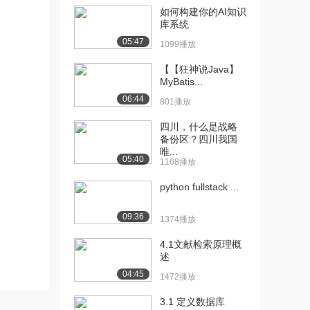
检索工具（...
如何构建你的AI知识
2005播放
库系统
05:47
1099播放
[11] [1]--常见文献类型
03:33
2403播放
【【狂神说Java】
MyBatis...
[12] [1]--全文获取技巧
05:36
06:44
801播放
（上）
2304播放
四川，什么是战略
备份区？四川我国
[13] [1]--全文获取技巧
05:38
唯...
（下）
05:40
1168播放
2079播放
python fullstack ...
[14] [1]--著名出版社的检
07:06
索工具（上...
09:36
1374播放
2275播放
4.1文献检索原理概
[15] [1]--著名出版社的检
07:11
述
索工具（下...
04:45
1472播放
1780播放
3.1 定义数据库
[16] [1]--中国知网简单检
03:52