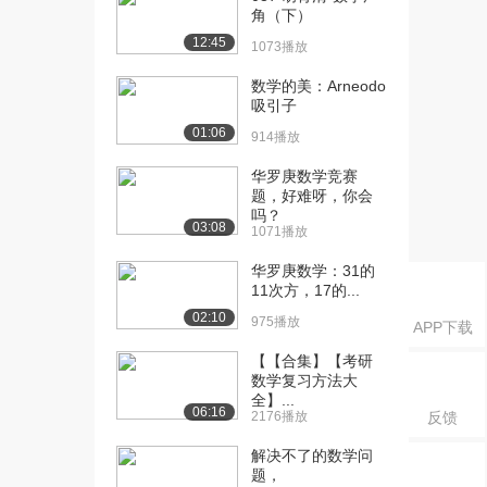
角（下）
[21] 高等数学10（下）
08:04
12:45
1073播放
1555播放
数学的美：Arneodo
[22] 高等数学11（上）
10:35
吸引子
862播放
01:06
914播放
[23] 高等数学11（下）
10:34
1170播放
华罗庚数学竞赛
题，好难呀，你会
吗？
[24] 高等数学12（上）
16:03
03:08
1071播放
1063播放
华罗庚数学：31的
[25] 高等数学12（中）
16:12
11次方，17的...
1421播放
02:10
975播放
APP下载
[26] 高等数学12（下）
16:03
【【合集】【考研
1011播放
数学复习方法大
全】...
[27] 高等数学13（上）
10:37
06:16
2176播放
反馈
1178播放
解决不了的数学问
[28] 高等数学13（下）
10:34
题，