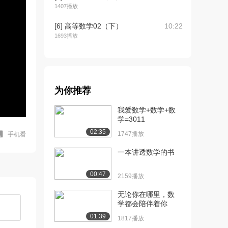
1407播放
[6] 高等数学02（下）
10:22
1693播放
[7] 高等数学03（上）
05:56
1836播放
[8] 高等数学03（下）
06:01
为你推荐
1788播放
我爱数学+数学+数
[9] 高等数学04（上）
09:58
学=3011
1938播放
02:35
1747播放
手机看
[10] 高等数学04（下）
09:59
一本讲透数学的书
1036播放
[11] 高等数学05（上）
14:14
00:47
2159播放
1453播放
无论你在哪里，数
[12] 高等数学05（中）
14:15
学都会陪伴着你
1034播放
01:39
1817播放