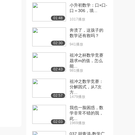
[13] 高等数学05（下）
14:11
小升初数学：口×口-
801播放
口＝306，填...
01:48
1017播放
[14] 高等数学07（上）
14:58
950播放
奔溃了，这孩子的
数学还有救吗？
[15] 高等数学07（下）
15:04
02:30
922播放
941播放
[16] 高等数学08（上）
祖冲之杯数学竞赛
06:02
题求m的值，怎么
757播放
能...
02:43
981播放
[17] 高等数学08（下）
06:02
812播放
祖冲之数学竞赛：
分解因式，从7次
[18] 高等数学09（上）
05:40
方...
02:57
630播放
1479播放
[19] 高等数学09（下）
我也一脸困惑，数
05:38
学非常不错的我，
1401播放
此...
02:03
1969播放
[20] 高等数学10（上）
08:02
1157播放
037 胡青清-数学广