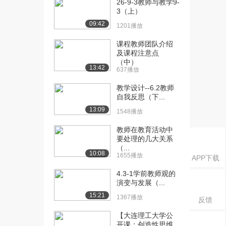
26-9-3教师与教学9-
3769播放
3（上）
[16] 015 拒绝未成年犯
12:49
09:42
1201播放
罪、重在预防
3860播放
课程教师团队介绍
及课程注意点
[17] 017 关于这些纲要，
（中）
18:42
13:42
637播放
你懂吗？
3020播放
教学设计--6.2教师
自我反思（下...
[18] 018 属于老师的权利
08:42
13:09
1548播放
和义务
3011播放
教师在教育活动中
要处理的几大关系
[19] 019 学生的权利和保
06:15
（...
10:08
护，你应该知...
1655播放
APP下载
2819播放
4.3-1学前教师观的
演变与发展（...
[20] C020 大有文章-教师
01:30
职业道德规...
15:21
1367播放
反馈
2509播放
【大连理工大学公
[21] C021 “师德”来了，你
08:17
开课：创造性思维