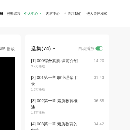
注册
已购课程
个人中心

内容中心

关注我们
进入关怀模式
选集(74)
自动播放
865 播放
[1] 000综合素质-课前介绍
14:20
3.2万播放
[2] 001第一章 职业理念-目
01:43
录
1.6万播放
[3] 002第一章 素质教育概
06:55
述
1.6万播放
[4] 003第一章 素质教育的
04:42