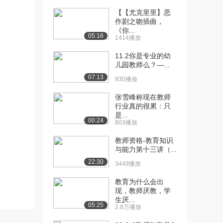
[10] 009 教育法则就是这
05:25
【【尤克里里】恶
么简单
作剧之吻插曲，
5489播放
《你...
05:16
1414播放
[11] 010 你可能不知道，
10:28
11.2你是专业的幼
责任与救济并...
儿园教师么？—...
4974播放
07:13
930播放
[12] 011 你过来，有个教
22:45
育法想和你说...
张雪峰称现在教师
行业真的很累：只
5050播放
是...
00:24
803播放
[13] 012 “义务教育法”那些
28:42
事
教师资格-教育知识
4982播放
与能力第十三讲（...
22:30
3449播放
[14] 013 属于咱们教师的
10:59
法律
教育为什么会出
3969播放
现，教师厌教，学
生厌...
[15] 014 让我们聊聊未成
18:41
05:25
2.8万播放
年保护那些事