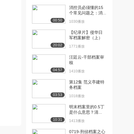
[13] Live logger的使用
07:30
消控员必须懂的15
935播放
个常见问题之：消...
[14] Google docs的使用
06:25
00:50
1030播放
1172播放
【纪录片】侵华日
[15] room tone的好处
02:33
军档案解密（上）
767播放
20:02
1771播放
[16] 当日时间码
01:59
汪廷云-干部档案审
950播放
核
04:57
1410播放
[17] 拍摄素材准备
05:49
1043播放
第12集 范义亭建特
务档案
[18] 备份方案
01:40
03:53
1691播放
1018播放
[19] 采访脚本
明末档案里的0.5丁
02:04
是什么意思？清...
1268播放
10:31
1413播放
[20] DIT的优势
02:31
1337播放
0719-刑侦档案之心