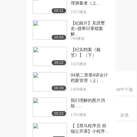
理测量者（上...
[21] 精华的选择
06:04
09:31
1527播放
977播放
【紀錄片】見證歷
[22] 剪辑脚本
01:19
史–侵華日軍檔案
1187播放
解...
20:04
784播放
[23] 图片档案等素材库
待播放
1510播放
【纪实档案《戴
笠》】（下）
[24] 后期计划
02:37
39:22
1025播放
1765播放
04第二章第4讲会计
档案管理（上）...
06:39
1409播放
APP下载
我们理解的图片消
除......
00:23
1762播放
反馈
【【黑马程序员·前
端公开课】小程序...