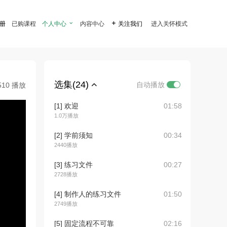
注册
已购课程
个人中心

内容中心

关注我们
进入关怀模式
选集(24)
自动播放
510 播放
[1] 欢迎
01:58
1.0万播放
[2] 学前须知
00:34
2440播放
[3] 练习文件
00:27
2728播放
[4] 制作人的练习文件
01:50
2749播放
[5] 固定流程不可靠
02:16