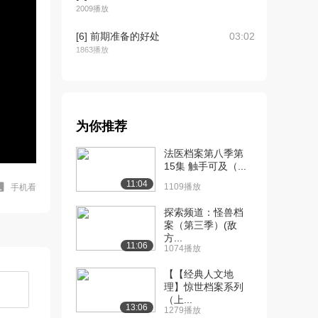
2009播放
[6] 前期准备的好处
03:02
1863播放
[7] 前后期团队沟通
02:31
1500播放
[8] 创意简报
04:42
为你推荐
1364播放
法医档案第八季第
[9] 概念板
06:09
15集 触手可及（...
1482播放
11:04
1109播放
手机看
[10] 技术要求
04:41
探索频道：怪兽档
1605播放
案（第三季）(敌
方...
[11] 授权管理
02:21
11:06
1074播放
1526播放
【【经典人文地
[12] 电影板的使用
01:43
理】惊世档案系列
1709播放
（上...
13:06
1279播放