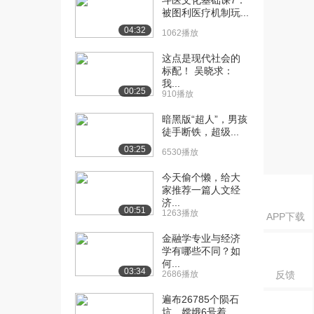
斗医文化基础课7：
1366播放
被图利医疗机制玩...
[19] 什么是税收（上）
13:23
04:32
1062播放
1609播放
这点是现代社会的
[20] 什么是税收（中）
13:23
标配！ 吴晓求：
我...
1449播放
00:25
910播放
[21] 什么是税收（下）
13:15
暗黑版“超人”，男孩
1706播放
徒手断铁，超级...
03:25
[22] 我们需要什么样的税
14:24
6530播放
收（上）
今天偷个懒，给大
1057播放
家推荐一篇人文经
济...
[23] 我们需要什么样的税
14:24
00:51
1263播放
APP下载
收（中）
1181播放
金融学专业与经济
学有哪些不同？如
[24] 我们需要什么样的税
14:15
何...
03:34
2686播放
反馈
收（下）
907播放
遍布26785个陨石
坑，嫦娥6号着...