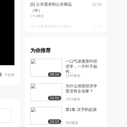
[5] 公共需求和公共商品
12:52
（中）
1741播放
[6] 公共需求和公共商品
12:44
（下）
2108播放
[7] 财政干什么（上）
18:48
为你推荐
2758播放
一口气讲透茶叶经
[8] 财政干什么（中）
18:49
济学，一片叶子如
何...
2212播放
08:19
手机看
1356播放
[9] 财政干什么（下）
18:41
为什么传统经济学
2177播放
里没有企业家？
03:50
[10] 收入再分配职能
13:50
1623播放
（上）
第1集 汉字的起源
1949播放
[11] 收入再分配职能
13:50
03:10
893播放