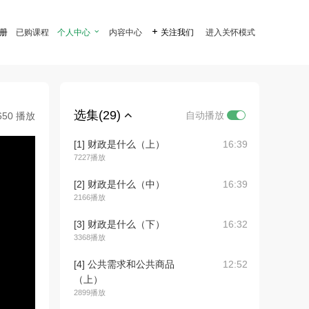
注册
已购课程
个人中心

内容中心

关注我们
进入关怀模式
选集(29)
自动播放
650 播放
[1] 财政是什么（上）
16:39
7227播放
[2] 财政是什么（中）
16:39
2166播放
[3] 财政是什么（下）
16:32
3368播放
[4] 公共需求和公共商品
12:52
（上）
2899播放