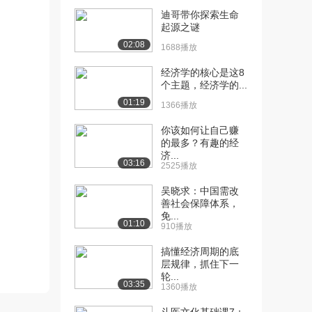
（中）
迪哥带你探索生命
2342播放
起源之谜
[12] 收入再分配职能
13:41
02:08
1688播放
（下）
2232播放
经济学的核心是这8
个主题，经济学的...
[13] 社会保障支出（上）
13:42
01:19
1366播放
2270播放
你该如何让自己赚
[14] 社会保障支出（中）
13:42
的最多？有趣的经
1347播放
济...
03:16
2525播放
[15] 社会保障支出（下）
待播放
吴晓求：中国需改
1650播放
善社会保障体系，
免...
[16] 政府预算管理（上）
14:50
01:10
910播放
2001播放
搞懂经济周期的底
[17] 政府预算管理（中）
14:50
层规律，抓住下一
1059播放
轮...
03:35
1360播放
[18] 政府预算管理（下）
14:42