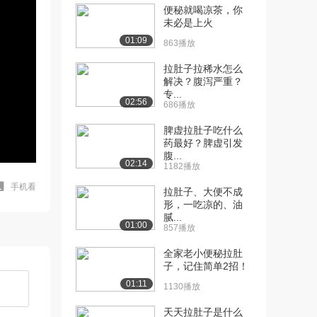
便秘就喝凉茶，你
未必是上火
01:09
863播放
拉肚子拉稀水怎么
解决？腹泻严重？
专...
02:56
686播放
脾虚拉肚子吃什么
药最好？脾虚引发
腹...
02:14
1182播放
手机看
拉肚子、大便不成
形，一吃凉的、油
腻...
01:00
857播放
全家老小便秘拉肚
子，记住简单2招！
01:11
1130播放
天天拉肚子是什么