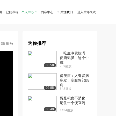
注册
已购课程
个人中心

内容中心

关注我们
进入关怀模式
为你推荐
435 播放
一吃生冷就腹泻，
便溏黏腻，这个中
成...
00:58
759播放
傅茂恒：入春胃病
多发，空腹胃部隐
痛...
02:55
648播放
胃胀积食不消化，
记住一个便宜药
00:40
1434播放