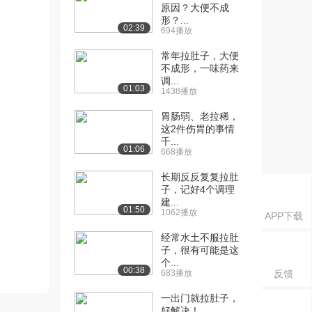
原因？大便不成
形？...
02:39
694播放
常年拉肚子，大便
不成形，一味药来
调...
01:03
1438播放
胃肠弱、老拉稀，
这2件伤胃的事情
千...
01:06
668播放
长期反反复复拉肚
子，记好4个调理
建...
01:50
1062播放
APP下载
经常水土不服拉肚
子，很有可能是这
个...
00:38
683播放
反馈
一出门就拉肚子，
好解决！