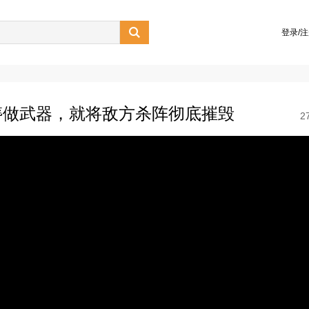

登录/
簪做武器，就将敌方杀阵彻底摧毁
2