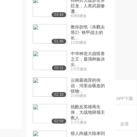
特种兵大战异世界
巨龙，人类武器惨
遭...
03:44
6388播放
教你折纸《杀戮尖
塔2》铁甲战士的
长...
01:46
1230播放
中华神龙大战怪兽
之王，最强种族决
出...
02:11
2.6万播放
云南最诡异的传
说：河里会吸血的
怪物...
02:16
2149播放
APP下载
炫酷反英雄再生
侠，大战地狱领主
救人...
02:58
3.2万播放
反馈
猎人跨越大陆来到