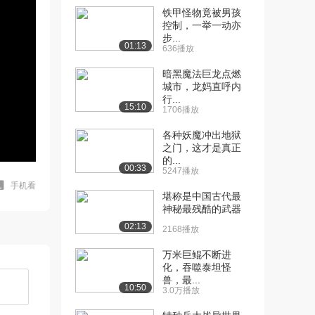
铁甲怪物竟被男孩
控制，一举一动亦
步...
01:13
636播放
暗黑魔法巨龙点燃
城市，龙妈直呼内
行...
15:10
1706播放
各种妖魔冲出地狱
之门，这才是真正
的...
00:33
5247播放
手机看
堪称是中国古代最
神秘最残酷的武器
02:13
2168播放
万米巨鲲不断进
化，吞噬泰坦怪
兽，最...
10:50
3.0万播放