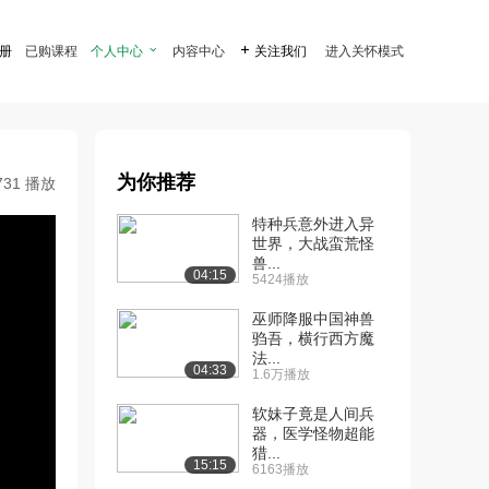
注册
已购课程
个人中心

内容中心

关注我们
进入关怀模式
为你推荐
731 播放
特种兵意外进入异
世界，大战蛮荒怪
兽...
04:15
5424播放
巫师降服中国神兽
驺吾，横行西方魔
法...
04:33
1.6万播放
软妹子竟是人间兵
器，医学怪物超能
猎...
15:15
6163播放