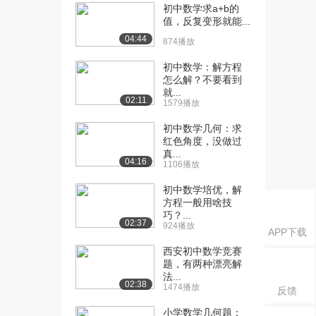
第1课·几何...
初中数学求a+b的
5825播放
值，反复变形就能...
04:44
874播放
[16] 数学初中1上__第4章
33:57
第3课·角(...
初中数学：解方程
4239播放
怎么解？不要看到
就...
02:11
[17] 数学初中1上__第4章
32:50
1579播放
第2课·直线...
初中数学几何：求
3773播放
红色角度，没做过
真...
[18] 数学初中1上__第4章
39:09
04:16
1106播放
第3课·角(...
3520播放
初中数学培优，解
方程一般用啥技
[19] 数学初中1下__第5章
巧？...
27:38
02:37
924播放
第1课·相交...
APP下载
4670播放
西安初中数学竞赛
题，有两种漂亮解
[20] 数学初中1下__第5章
27:37
法...
02:38
第1课·相交...
1474播放
反馈
2945播放
小学数学几何题：