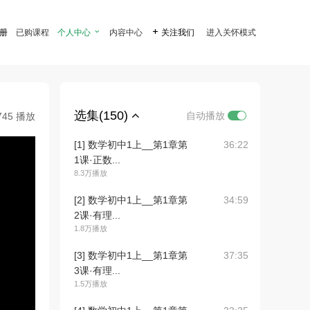
注册
已购课程
个人中心

内容中心

关注我们
进入关怀模式
选集(150)
自动播放
745 播放
[1] 数学初中1上__第1章第
36:22
1课·正数...
8.3万播放
[2] 数学初中1上__第1章第
34:59
2课·有理...
1.8万播放
[3] 数学初中1上__第1章第
37:35
3课·有理...
1.5万播放