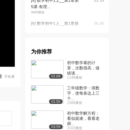
[4] 数学初中1上__第1章第
33:35
5课·有理...
9685播放
[5] 数学初中1上__第1章第
35:45
6课·科学...
6937播放
[6] 数学初中1上__第2章第
32:15
为你推荐
1课·整式
8627播放
初中数学幂的计
算，次数很高，做
[7] 数学初中1上__第2章第
30:39
错请...
2课·整式...
01:09
手机看
1146播放
5677播放
三年级数学：填数
[8] 数学初中1上__第2章第
字，使每条边上三
31:21
个...
2课·整式...
01:50
1506播放
5151播放
初中数学解方程：
[9] 数学初中1上__第3章第
32:00
看似挺难，看看老
1课·从算...
师...
03:59
2102播放
5796播放