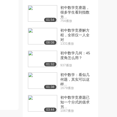
初中数学竞赛题，
[10] 数学初中1上__第3章
31:53
很多学生看到指数
第2课·解一...
方...
6567播放
01:54
754播放
[11] 数学初中1上__第3章
35:51
初中数学竞赛解方
程，全班仅一人全
第3课·解一...
对
5375播放
08:08
1331播放
[12] 数学初中1上__第3章
37:27
初中数学几何：45
第4课·实际...
度角怎么用？
6824播放
01:32
937播放
[13] 数学初中1上__第3章
34:21
初中数学：看似几
第4课·实际...
何题，其实可以这
3965播放
样...
01:38
1679播放
[14] 数学初中1上__第3章
37:55
初中数学竞赛题已
第4课·实际...
知一个分式的值求
4057播放
另...
03:44
1067播放
[15] 数学初中1上__第4章
39:02