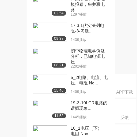
模拟卷，串并联电
路...
02:54
1297播放
17.3.1伏安法测电
阻-3-习题...
09:38
1439播放
初中物理电学例题
分析，已知电源电
压...
08:21
2202播放
5_2电路、电流、电
压、电阻 No...
15:46
1409播放
APP下载
19-3-10LCR电路的
谐振现象...
11:53
1445播放
反馈
10_1电压（下），
电阻 Nov ...