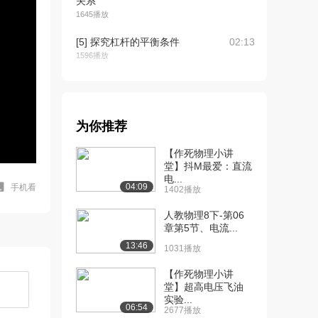
关系
1645播放
[5] 探究杠杆的平衡条件
02:13
1596播放
[6] 探究定滑轮和动滑轮的
02:27
特点
1918播放
为你推荐
[7] 探究光的反射定律
01:24
【作死物理小讲
1555播放
堂】抖M最爱：直流
电...
[8] 探究平面镜成像的特点
01:57
04:09
手机看
1402播放
1349播放
人教物理8下-第06
[9] 探究凸透镜成像规律
02:31
章第5节、电流...
2055播放
13:46
1031播放
[10] 探究串并联电路中电
待播放
【作死物理小讲
流特点
堂】超高电压飞油
1198播放
实验...
06:54
2677播放