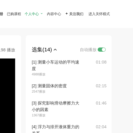
注册
已购课程
个人中心

内容中心

关注我们
进入关怀模式
选集(14)
自动播放
198 播放
[1] 测量小车运动的平均速
01:08
度
4988播放
[2] 测量固体的密度
02:15
2547播放
[3] 探究影响滑动摩擦力大
01:46
小的因素
1367播放
[4] 浮力与排开液体重力的
02:04