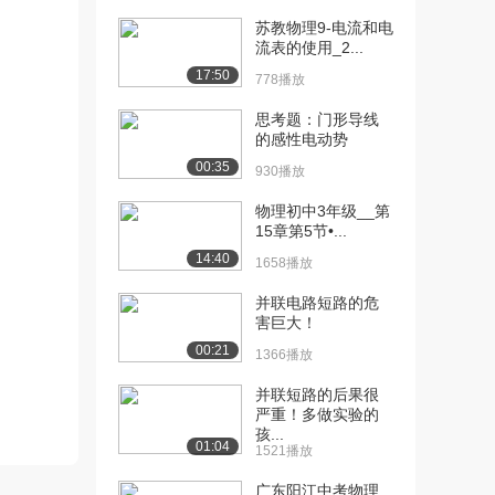
[11] 探究串并联电路中电
05:09
压特点
苏教物理9-电流和电
流表的使用_2...
2428播放
17:50
778播放
[12] 探究电流与电压的关
03:08
系
思考题：门形导线
2030播放
的感性电动势
00:35
930播放
[13] 测量小灯泡的电功率
03:21
1819播放
物理初中3年级__第
15章第5节•...
[14] 探究产生感应电流的
02:46
14:40
1658播放
条件
1133播放
并联电路短路的危
害巨大！
00:21
1366播放
并联短路的后果很
严重！多做实验的
孩...
01:04
1521播放
广东阳江中考物理