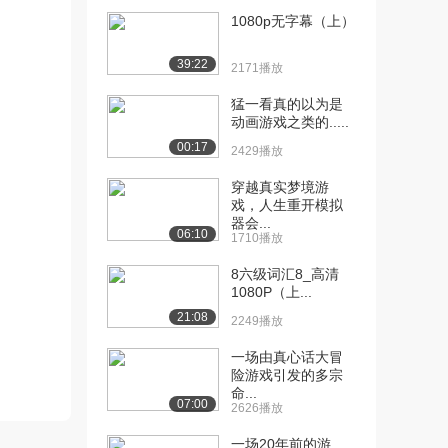
1080p无字幕（上）
[10] 【1080P】中世纪冒
13:08
险S1集合(...
39:22
2171播放
6346播放
猛一看真的以为是
[11] 【1080P】中世纪冒
13:13
动画游戏之类的.....
险S1集合(...
00:17
2429播放
1591播放
穿越真实梦境游
[12] 【1080P】中世纪冒
13:02
戏，人生重开模拟
险S1集合(...
器会...
06:10
5724播放
1710播放
[13] 【1080P】中世纪冒
13:01
8六级词汇8_高清
1080P（上...
险S1集合(...
1483播放
21:08
2249播放
[14] 【1080P】中世纪冒
13:05
一场由真心话大冒
险S1集合(...
险游戏引发的多宗
命...
5766播放
07:00
2626播放
[15] 【1080P】中世纪冒
13:03
一场20年前的游