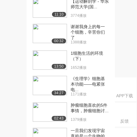
【运动解剖学 - 华东
[17] 细胞减数分裂——传
12:05
师范大学(国...
承与创新（中）
11:10
3774播放
1753播放
谢谢我身上的每一
[18] 细胞减数分裂——传
11:57
个细胞，辛苦你们
承与创新（下）
了
00:32
2408播放
1388播放
1细胞生活的环境
（下）
13:50
1652播放
《生理学》细胞基
本功能——电紧张
电...
34:27
1171播放
APP下载
肿瘤细胞喜欢的5件
事情，肿瘤细胞讨...
02:43
1379播放
反馈
一旦我们发现宇宙
真的是一个生物的