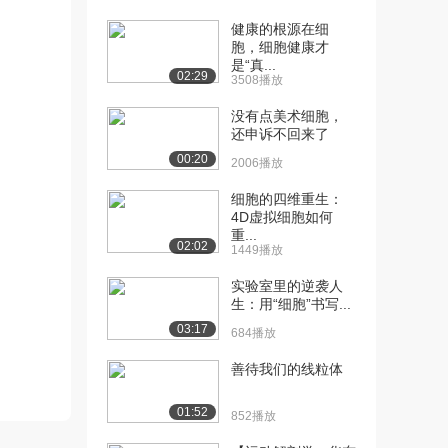
（中）
1077播放
健康的根源在细
胞，细胞健康才
[12] 内膜系统与行政区划
12:28
是“真...
02:29
3508播放
（下）
1369播放
没有点美术细胞，
还申诉不回来了
[13] 蛋白质分选与“上
13:45
00:20
岗”（上）
2006播放
8840播放
细胞的四维重生：
4D虚拟细胞如何
[14] 蛋白质分选与“上
13:46
重...
岗”（中）
02:02
1449播放
1737播放
实验室里的逆袭人
[15] 蛋白质分选与“上
13:38
生：用“细胞”书写...
岗”（下）
03:17
684播放
1045播放
善待我们的线粒体
[16] 细胞减数分裂——传
12:04
承与创新（上）
01:52
852播放
1.6万播放