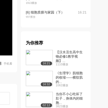
1913播放
[6] 细胞质膜与家园（下）
16:21
997播放
[7] 细胞核与细胞运作
11:39
（上）
1.7万播放
为你推荐
[8] 细胞核与细胞运作
11:40
（中）
【汉水丑生高中生
1112播放
物必修1教学视
频】...
16:21
手机看
1110播放
[9] 细胞核与细胞运作
11:32
（下）
《生理学》肌细胞
1577播放
的收缩——横纹肌
的...
[10] 内膜系统与行政区划
待播放
16:32
1062播放
（上）
当你不小心吃坏了
7773播放
肚子，身体内的细
胞...
[11] 内膜系统与行政区划
12:38
02:12
3823播放