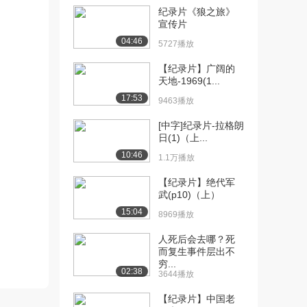
纪录片《狼之旅》
宣传片
04:46
5727播放
【纪录片】广阔的
天地-1969(1...
17:53
9463播放
[中字]纪录片-拉格朗
日(1)（上...
10:46
1.1万播放
【纪录片】绝代军
武(p10)（上）
15:04
8969播放
人死后会去哪？死
而复生事件层出不
穷...
02:38
3644播放
【纪录片】中国老