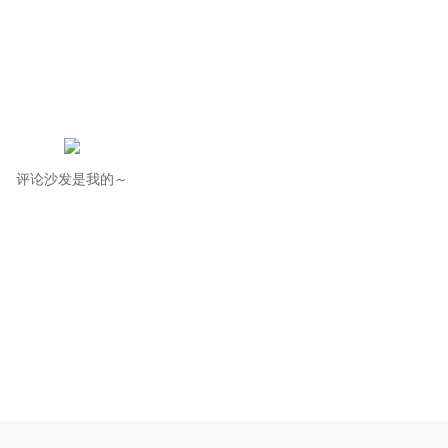
评论沙发是我的～