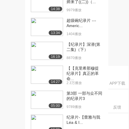
师来了((二))（...
14:38
9979播放
超级碗纪录片 ---
Americ...
13:34
1404播放
【纪录片】深潜(第
二集)（下）
16:19
8870播放
【【克里希那穆提
纪录片】真正的革
命...
14:27
2.3万播放
APP下载
第3部 一部与众不同
的纪录片3
05:00
9789播放
反馈
纪录片-【蕾雅与我
Léa & I...