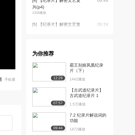
[4] 【纪录片】解密文艺复
05:45
兴(p4)
1334播放
[5] 【纪录片】解密文艺复
05:24
兴(p5)
1936播放
[6] 【纪录片】解密文艺复
05:34
为你推荐
兴(p6)
1313播放
霸王别姬凤凰纪录
片（下）
[7] 【纪录片】解密文艺复
07:23
12:29
兴(p7)
1442播放
手机看
1147播放
【古武道纪录片】
古武道纪录片 1
07:57
1.5万播放
7.2 纪录片解说词的
功能
09:44
1472播放