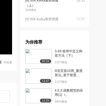
[4] 004.Kafka集群搭建
12:11
（上）
1016播放
[5] 004.Kafka集群搭建
12:07
（下）
1648播放
[6] 005.Kafka生产者、消
06:40
为你推荐
费者测...
1685播放
3-69 枚举中定义构
造方法（下）
[7] 005.Kafka生产者、消
06:52
05:34
费者测...
1337播放
手机看
1362播放
R语言第10周_聚类
算法_基于密度...
[8] 006.Kafka的基准测试
07:19
13:47
（上）
1137播放
1307播放
4.5.3 函数模型的应
用(1)（...
[9] 006.Kafka的基准测试
07:35
（下）
12:20
4804播放
1556播放