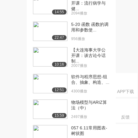
者...
开课：流行病学与
1084播放
健...
14:55
2094播放
[16] 010.Kafka中的重要概
13:21
5-20 函数 函数的调
念（上...
用和参数使...
911播放
22:47
956播放
[17] 010.Kafka中的重要概
13:27
【大连海事大学公
念（下...
开课：谈古论今话
1109播放
制...
10:16
2007播放
[18] 011.消费者组演示
05:40
（上）
软件与程序思想-组
合、抽象、构造、...
1716播放
12:51
4300播放
APP下载
[19] 011.消费者组演示
05:54
（下）
物场模型与ARIZ算
840播放
法（中）
15:59
2497播放
反馈
[20] 012.Kafka幂等性
05:14
（上）
057 6.11常用图表-
1051播放
树状图