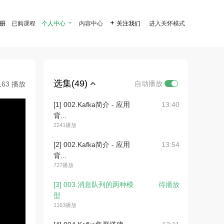
注册
已购课程
个人中心

内容中心

关注我们
进入关怀模式
选集(49)
自动播放
163 播放
[1] 002.Kafka简介 - 应用
13:40
背...
2241播放
[2] 002.Kafka简介 - 应用
13:54
背...
727播放
[3] 003.消息队列的两种模
待播放
型
1163播放