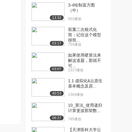
3-4绘制直方图
[10] 007.JavaAPI - 生产
11:01
（中）
者...
13:32
563播放
1091播放
双重二次根式化
[11] 007.JavaAPI - 生产
11:02
简：记住这个模型
者...
很简...
03:17
754播放
1034播放
如果使用硬算法来
[12] 008.JavaAPI - 消费
09:04
解这道题，那就不
者...
可...
03:07
1017播放
1317播放
[13] 008.JavaAPI - 消费
09:01
1.1 虚拟化&云原生
基本概念及原...
者...
884播放
40:53
1364播放
[14] 009.JavaAPI - 生产
06:15
10_算法_使用递归
者...
计算斐波那契数...
638播放
08:37
785播放
[15] 009.JavaAPI - 生产
06:21
【天津医科大学公