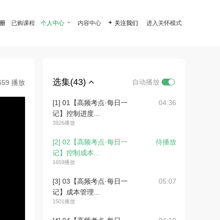
注册
已购课程
个人中心

内容中心

关注我们
进入关怀模式
选集(43)
自动播放
659 播放
[1] 01【高频考点·每日一
04:36
记】控制进度...
3926播放
[2] 02【高频考点·每日一
待播放
记】控制成本...
1659播放
[3] 03【高频考点·每日一
05:07
记】成本管理...
1501播放