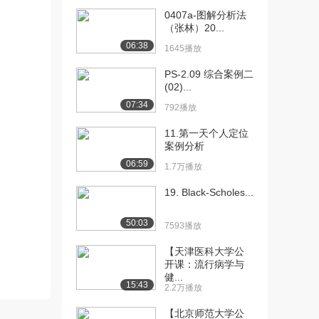
0407a-图解分析法
[10] 10【高频考点·每日一
02:20
（张林）20...
记】范围管理...
06:38
1645播放
1131播放
PS-2.09 综合案例二
[11] 11【高频考点·每日一
03:27
(02)...
记】变更管理...
07:34
792播放
915播放
11.第一天个人定位
[12] 12【高频考点·每日一
02:41
案例分析
记】人力资源...
06:59
1.7万播放
1292播放
19. Black-Scholes...
[13] 13【高频考点·每日一
03:30
记】变更管理...
50:03
1522播放
7593播放
[14] 14【高频考点·每日一
【天津医科大学公
03:19
开课：流行病学与
记】人力资源...
健...
1135播放
15:43
2.2万播放
[15] 15【高频考点·每日一
03:00
【北京师范大学公