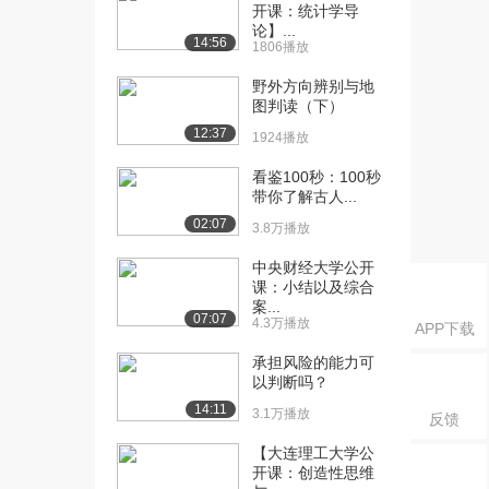
记】人力资源...
开课：统计学导
884播放
论】...
14:56
1806播放
[16] 16【高频考点·每日一
02:36
野外方向辨别与地
记】人力资源...
图判读（下）
1007播放
12:37
1924播放
[17] 17【高频考点·每日一
03:49
看鉴100秒：100秒
记】整体管理...
带你了解古人...
939播放
02:07
3.8万播放
[18] 18【高频考点·每日一
02:22
中央财经大学公开
记】范围管理...
课：小结以及综合
850播放
案...
07:07
4.3万播放
APP下载
[19] 19【高频考点·每日一
02:48
记】合同管理...
承担风险的能力可
1389播放
以判断吗？
14:11
3.1万播放
反馈
[20] 20【高频考点·每日一
02:43
记】配置管理...
【大连理工大学公
1371播放
开课：创造性思维