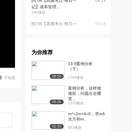
[4] 04【高频考点·每日一
04:19
记】成本管理...
1493播放
[5] 05【高频考点·每日一
04:18
记】质量管理...
1096播放
[6] 06【高频考点·每日一
04:18
为你推荐
记】人力资源...
2909播放
13.9案例分析
（下）
[7] 07【高频考点·每日一
03:28
06:54
记】人力资源...
1764播放
手机看
1178播放
案例分析，这样做
规矩，问题出在哪
[8] 08【高频考点·每日一
04:02
里...
记】项目管理...
05:26
1370播放
864播放
m²+2m+4=0，求m6
[9] 09【高频考点·每日一
03:17
次方和m...
记】范围管理...
02:33
863播放
1273播放