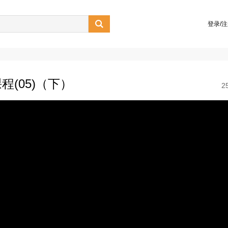

登录/
(05)（下）
2