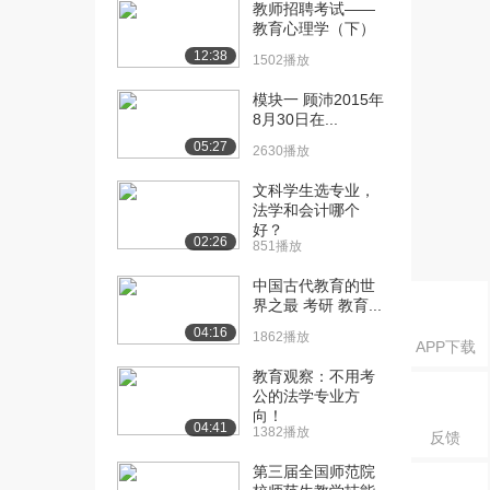
教师招聘考试——
教育心理学（下）
12:38
1502播放
模块一 顾沛2015年
8月30日在...
05:27
2630播放
文科学生选专业，
法学和会计哪个
好？
02:26
851播放
中国古代教育的世
界之最 考研 教育...
04:16
1862播放
APP下载
教育观察：不用考
公的法学专业方
向！
04:41
1382播放
反馈
第三届全国师范院