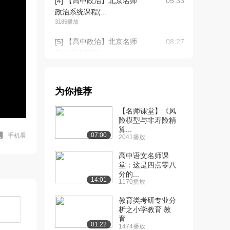
[4] 【高中政治】北京名师
05:33
政治系统课程(...
3185播放
[5] 【高中政治】北京名师
08:27
政治系统课程(...
4187播放
[6] 【高中政治】北京名师
08:30
为你推荐
政治系统课程(...
2204播放
【名师课堂】《风
险模型与非寿险精
[7] 【高中政治】北京名师
05:42
算...
政治系统课程(...
07:00
手机看
2041播放
3700播放
高中语文名师课
[8] 【高中政治】北京名师
堂：这是四点零八
05:44
分的...
政治系统课程(...
14:01
1170播放
2374播放
教育类考研专业分
[9] 【高中政治】北京名师
07:44
析之小学教育 教
政治系统课程(...
育...
01:22
1474播放
3067播放