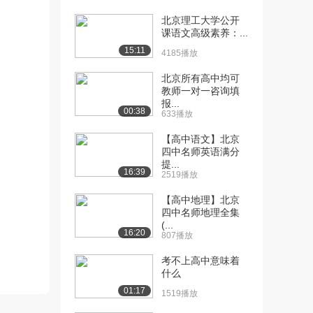
北京理工大学公开
[10] 【高中政治】北京名
待播放
课语文高级素养：...
师政治系统课程(...
15:11
2569播放
4185播放
北京所有高中均可
教师一对一咨询填
报...
00:38
633播放
【高中语文】北京
四中名师英语满分
提...
16:39
2519播放
【高中地理】北京
四中名师地理全集
(...
16:20
807播放
考不上高中意味着
什么
01:17
1519播放