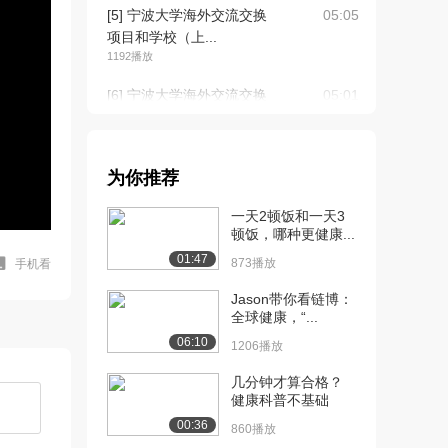
[5] 宁波大学海外交流交换
05:05
项目和学校（上...
1192播放
[6] 宁波大学海外交流交换
05:01
项目和学校（下...
1368播放
[7] 海外交流交换申报流程
06:11
为你推荐
（上）
一天2顿饭和一天3
1256播放
顿饭，哪种更健康...
[8] 海外交流交换申报流程
06:10
01:47
873播放
手机看
（下）
999播放
Jason带你看链博：
全球健康，“...
[9] 护照签证办理（上）
11:43
06:10
1206播放
1167播放
几分钟才算合格？
[10] 护照签证办理（下）
11:41
健康科普不基础
853播放
00:36
860播放