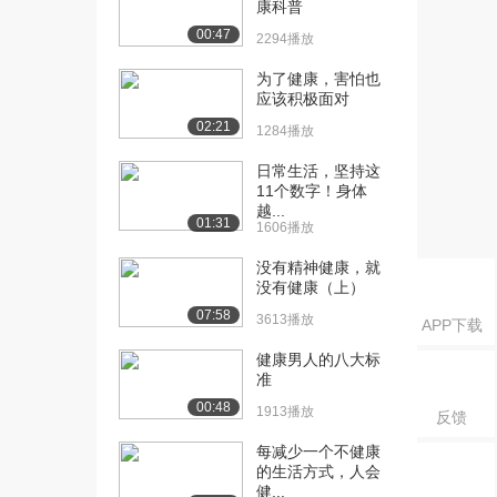
康科普
[17] 国外大学学习注意事
05:13
00:47
项（上）
2294播放
1299播放
为了健康，害怕也
应该积极面对
[18] 国外大学学习注意事
05:18
02:21
项（下）
1284播放
1522播放
日常生活，坚持这
11个数字！身体
[19] 海外饮食、购物
13:10
越...
（上）
01:31
1606播放
542播放
没有精神健康，就
[20] 海外饮食、购物
13:11
没有健康（上）
（中）
07:58
3613播放
APP下载
1521播放
健康男人的八大标
[21] 海外饮食、购物
13:04
准
（下）
00:48
1913播放
1198播放
反馈
每减少一个不健康
[22] 海外留学安全的必备
09:38
的生活方式，人会
常识（上）
健...