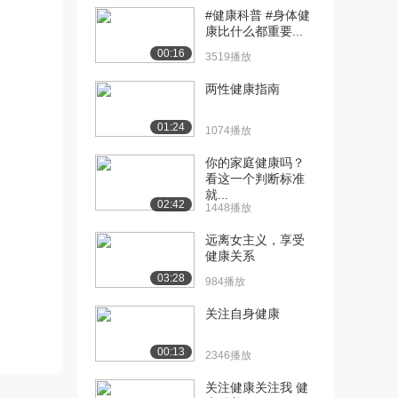
[11] 宁波大学学生出国
02:41
#健康科普 #身体健
（镜）交流学籍与学...
康比什么都重要...
1485播放
00:16
3519播放
[12] 欧洲大学学分体系
06:25
两性健康指南
（上）
558播放
01:24
1074播放
[13] 欧洲大学学分体系
06:25
你的家庭健康吗？
（下）
看这一个判断标准
1100播放
就...
02:42
1448播放
[14] 北美洲大学学分体系
09:43
1324播放
远离女主义，享受
健康关系
[15] 国外大学学习、考试
05:09
03:28
984播放
和论文写作（上）
983播放
关注自身健康
[16] 国外大学学习、考试
05:06
00:13
2346播放
和论文写作（下）
1205播放
关注健康关注我 健