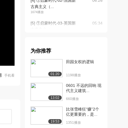
[4] ①启蒙时代-02-法国新
06:26
古典主义（...
1674播放
[5] ①启蒙时代-03-英国新
05:34
古典主义（...
2194播放
[6] ①启蒙时代-03-英国新
05:38
为你推荐
古典主义（...
1603播放
田园女权的逻辑
[7] ①启蒙时代-04-德国和
05:52
01:20
俄罗斯新古...
1198播放
手机看
2578播放
0601 不远的回响 现
代主义建筑...
[8] ①启蒙时代-04-德国和
05:50
13:02
俄罗斯新古...
660播放
1637播放
比张雪峰狂“赚”2个
亿更重要的，是...
[9] ①启蒙时代-05-美国新
07:31
古典主义和...
19:53
1351播放
2048播放