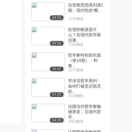
吉登斯思想系列第1
[10] ①启蒙时代-05-美国
07:31
期：现代性的“断...
新古典主义和...
04:55
1226播放
1675播放
欲望的根源是什
[11] ②探索新建筑-06-铁
08:02
么？后现代哲学家
桥（上）
拉康...
05:55
7194播放
3113播放
哲学家特别加长版
[12] ②探索新建筑-06-铁
08:10
（第14期）：利
桥（下）
奥...
32:47
1967播放
2177播放
[13] ②探索新建筑-07-水
07:56
齐泽克哲学系列：
如何打破意识形态
晶铁宫（上）
的...
1807播放
07:25
1518播放
[14] ②探索新建筑-07-水
07:57
法国当代哲学家鲍
晶铁宫（下）
德里亚，后现代哲
1785播放
学...
04:20
1962播放
[15] ②探索新建筑-08-英
05:13