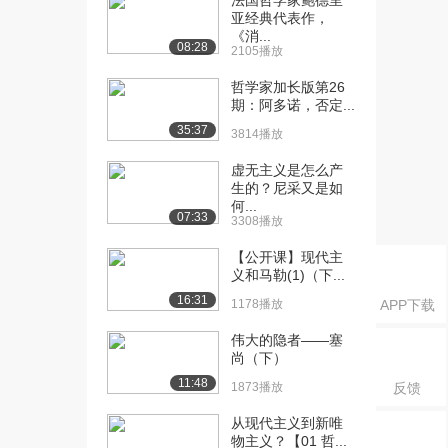
法国哲学家鲍德里
国工艺美术运...
亚经典代表作，
1630播放
《消...
08:28
2105播放
[16] ②探索新建筑-08-英
05:19
国工艺美术运...
哲学家加长版第26
期：阿多诺，否定...
1765播放
35:37
3814播放
[17] ②探索新建筑-09-比
05:51
利时和法国新...
虚无主义是怎么产
1878播放
生的？尼采又是如
何...
07:33
3308播放
[18] ②探索新建筑-09-比
05:48
利时和法国新...
【公开课】现代主
1946播放
义和马勒(1)（下...
16:31
[19] ②探索新建筑-10-高
1178播放
06:23
APP下载
迪、麦金托什...
伟大的隐者——塞
1529播放
尚（下）
11:48
[20] ②探索新建筑-10-高
06:28
1873播放
反馈
迪、麦金托什...
从现代主义到新唯
1045播放
物主义？【01 哲...