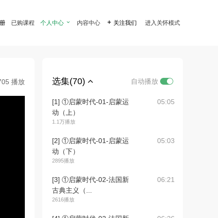
注册
已购课程
个人中心

内容中心

关注我们
进入关怀模式
选集(70)
自动播放
705 播放
[1] ①启蒙时代-01-启蒙运
05:05
动（上）
1.1万播放
[2] ①启蒙时代-01-启蒙运
05:03
动（下）
2895播放
[3] ①启蒙时代-02-法国新
06:21
古典主义（...
2616播放