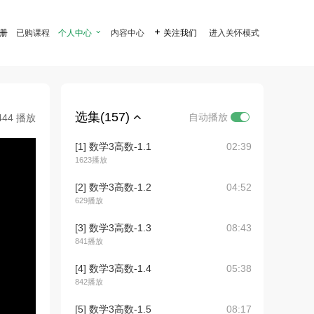
注册
已购课程
个人中心

内容中心

关注我们
进入关怀模式
选集(157)
自动播放
444 播放
[1] 数学3高数-1.1
02:39
1623播放
[2] 数学3高数-1.2
04:52
629播放
[3] 数学3高数-1.3
08:43
841播放
[4] 数学3高数-1.4
05:38
842播放
[5] 数学3高数-1.5
08:17