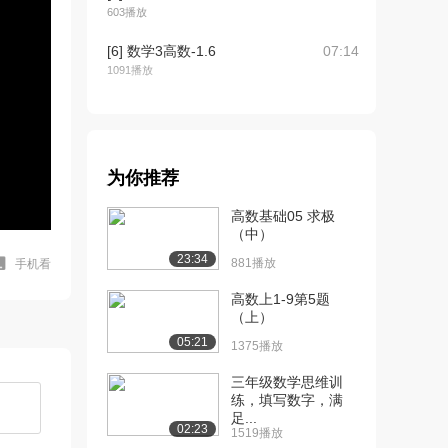
603播放
[6] 数学3高数-1.6
07:14
1091播放
[7] 数学3高数-1.8
04:31
623播放
[8] 数学3高数-1.9
05:04
为你推荐
1163播放
高数基础05 求极
[9] 数学3高数-1.10
04:09
（中）
1003播放
23:34
881播放
手机看
[10] 数学3高数-1.11
05:49
高数上1-9第5题
836播放
（上）
[11] 数学3高数-1.12
02:36
05:21
1375播放
1380播放
三年级数学思维训
[12] 数学3高数-1.13
05:29
练，填写数字，满
足...
704播放
02:23
1519播放