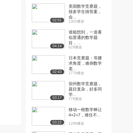
[13] 数学3高数-1.14
02:41
美国数学竞赛题，
1264播放
很多学生猜答案，
会...
[14] 数学3高数-1.15
04:43
02:01
1302播放
795播放
谁能想到，一道看
[15] 数学3高数-1.16
09:11
似普通的数学题
目，...
918播放
04:14
629播放
[16] 数学3高数-1.17
02:09
日本竞赛题：等腰
1207播放
求角度，难倒数学
老...
[17] 数学3高数-1.18
03:03
02:43
1779播放
742播放
宿州数学竞赛题，
[18] 数学3高数-1.19
02:08
题目复杂，好多同
学...
1308播放
03:17
779播放
[19] 数学3高数-1.20
04:17
移动一根数学棒让
1335播放
4×2=7，难住不...
03:22
[20] 数学3高数-1.21
03:56
1299播放
731播放