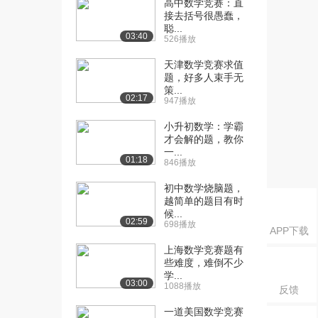
高中数学竞赛：直
接去括号很愚蠢，
[21] 数学3高数-1.22
06:45
聪...
1102播放
03:40
526播放
[22] 数学3高数-1.23
02:23
天津数学竞赛求值
620播放
题，好多人束手无
策...
02:17
[23] 数学3高数-1.24
02:14
947播放
660播放
小升初数学：学霸
才会解的题，教你
[24] 数学3高数-1.25
03:21
一...
1216播放
01:18
846播放
[25] 数学3高数-1.26
05:29
初中数学烧脑题，
1456播放
越简单的题目有时
候...
02:59
[26] 数学3高数-1.27
02:38
698播放
APP下载
666播放
上海数学竞赛题有
些难度，难倒不少
[27] 数学3高数-1.28
02:34
学...
996播放
03:00
1088播放
反馈
[28] 数学3高数-1.29
04:29
一道美国数学竞赛