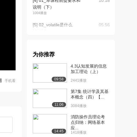
[4] 01_本课程前提要求和
10:18
说明（下）
1004播放
[5] 02_volatile是什么
05:56
1410播放
[6] 02_volatile是什么
05:56
973播放
为你推荐
[7] 03_JMM内存模型之可
10:19
4.3认知发展的信息
见性（上）
加工理论（上）
1019播放
09:58
2441播放
手机看
[8] 03_JMM内存模型之可
10:29
见性（下）
第7集 统计学及其基
本概念（四）【...
1204播放
11:06
3084播放
[9] 03_JMM内存模型之可
10:19
见性（上）
消防操作员理论考
1460播放
点归纳：网络基本
应...
14:45
1418播放
[10] 03_JMM内存模型之
10:32