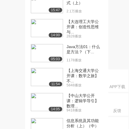
式（上）
[16] 05_volatile不保证原
08:50
15:47
2.1万播放
子性...
889播放
【大连理工大学公
开课：创造性思维
[17] 05_volatile不保证原
08:45
与...
14:00
子性...
2828播放
894播放
Java方法01：什么
是方法？（下...
[18] 05_volatile不保证原
08:51
子性...
05:03
1178播放
1021播放
【上海交通大学公
[19] 06_volatile不保证原
08:01
开课：数学之旅】
不...
子性...
11:54
5848播放
APP下载
1189播放
【中山大学公开
[20] 06_volatile不保证原
08:03
课：逻辑学导引】
子性...
数理...
14:05
950播放
9418播放
反馈
信息系统及其功能
[21] 06_volatile不保证原
08:01
分析（上）（中）
子性...