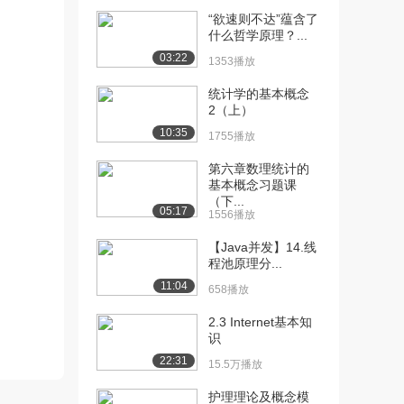
可见性（下）
“欲速则不达”蕴含了
1056播放
什么哲学原理？...
03:22
[11] 04_可见性的代码验证
1353播放
08:24
说明（上）
统计学的基本概念
822播放
2（上）
10:35
[12] 04_可见性的代码验证
08:32
1755播放
说明（下）
第六章数理统计的
1133播放
基本概念习题课
（下...
[13] 04_可见性的代码验证
08:24
05:17
1556播放
说明（上）
1293播放
【Java并发】14.线
程池原理分...
[14] 04_可见性的代码验证
08:26
11:04
658播放
说明（下）
780播放
2.3 Internet基本知
识
[15] 05_volatile不保证原
08:45
22:31
15.5万播放
子性...
1230播放
护理理论及概念模