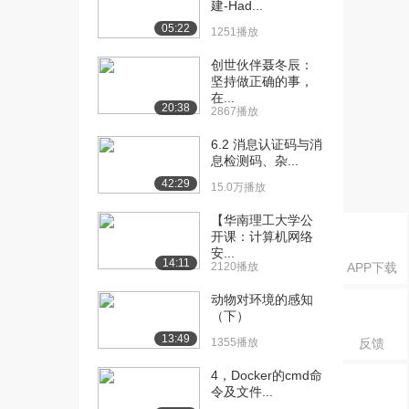
建-Had...
令（1）...
05:22
1251播放
1634播放
创世伙伴聂冬辰：
[17] 12-Linux常用操作命
07:04
坚持做正确的事，
令（1）...
在...
20:38
1117播放
2867播放
6.2 消息认证码与消
[18] 13-Linux常用操作命
05:10
息检测码、杂...
令（2）...
42:29
699播放
15.0万播放
[19] 13-Linux常用操作命
05:14
【华南理工大学公
开课：计算机网络
令（2）...
安...
1513播放
14:11
2120播放
APP下载
[20] 14-Linux常用操作命
06:05
动物对环境的感知
令（3）...
（下）
908播放
13:49
1355播放
反馈
[21] 15-Linux常用系统命
07:40
4，Docker的cmd命
令--时...
令及文件...
1139播放