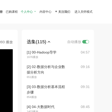
注册
已购课程
个人中心

内容中心

关注我们
进入关怀模式
选集(115)
自动播放
893 播放
[1] 00-Hadoop导学
04:57
1676播放
[2] 02-数据分析与企业数
09:16
据分析方向
651播放
[3] 03-数据分析基本流程
09:31
步骤
854播放
[4] 04-大数据时代
08:45
1403播放