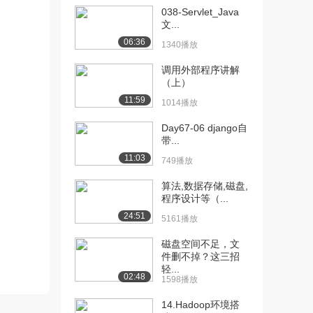
663播放
038-Servlet_Java
文...
[11] 09-VMware虚拟机常
09:04
06:36
1340播放
规使用、...
985播放
调用外部程序讲解
（上）
[12] 10-FinalShell介绍使
06:49
11:59
1014播放
用...
674播放
Day67-06 django自
带...
[13] 10-FinalShell介绍使
06:53
11:03
用...
749播放
1163播放
算法,数据存储,磁盘,
程序设计等（...
[14] 11-Linux文件系统基
09:23
础知识（...
24:51
5161播放
695播放
磁盘空间不足，文
[15] 11-Linux文件系统基
件删不掉？这三招
09:29
轻...
础知识（...
02:48
1598播放
912播放
14.Hadoop环境搭
[16] 12-Linux常用操作命
07:01