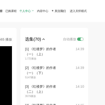
注册
已购课程
个人中心

内容中心

关注我们
进入关怀模式
选集(70)
自动播放
565 播放
[1] 《红楼梦》的作者
14:39
（一）（上）
1.7万播放
[2] 《红楼梦》的作者
14:39
（一）（下）
5147播放
[3] 《红楼梦》的作者
14:10
（二）（上）
3579播放