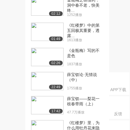
金瓶梅之胡僧药：
究（三）（上）
洞中春不老，快美
8294播放
终...
02:12
1252播放
[16] 关于《红楼梦》的研
10:33
究（三）（中）
《红楼梦》中的第
五回极其重要，透
5692播放
露...
01:49
1613播放
[17] 关于《红楼梦》的研
10:28
究（三）（下）
《金瓶梅》写的不
3022播放
是色
02:26
1837播放
[18] 关于《红楼梦》的研
08:14
究（四）（上）
薛宝钗论·无情说
3149播放
（中）
22:49
[19] 关于《红楼梦》的研
1755播放
08:16
APP下载
究（四）（下）
薛宝钗——梨花一
3327播放
枝春带雨（上）
17:42
[20] 《红楼梦》的思想
14:51
47.7万播放
反馈
（上）（上）
《红楼梦》里，为
4088播放
什么用牡丹花来隐