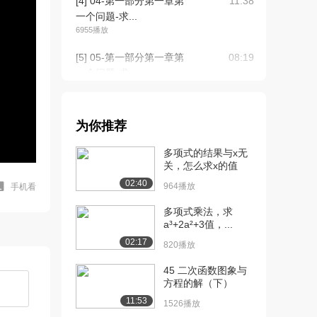
[4] 04-第一部分第一章第
11:38
一个问题-求...
6955播放
[5] 05-第一部分第一章第
08:19
一个问题-求...
6935播放
[6] 06-第一部分第一章第
11:30
为你推荐
二个问题-函...
8426播放
多项式的结果与x无
关，怎么求x的值
[7] 06-第一部分第一章第
11:31
02:40
二个问题-函...
964播放
手机看
6279播放
多项式乘法，求
a³+2a²+3值，...
[8] 07-第一部分第一章第
06:48
02:17
三个问题-求...
820播放
7170播放
45 二次函数图象与
方程的解（下）
[9] 07-第一部分第一章第
06:51
三个问题-求...
11:53
1526播放
6038播放