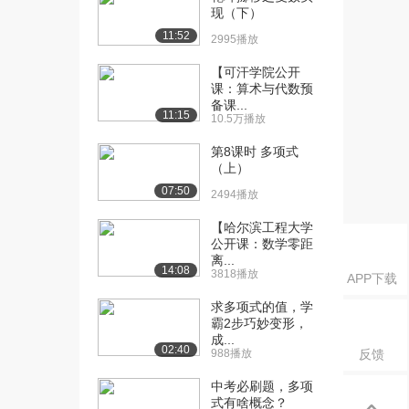
四个问题-导...
现（下）
4803播放
11:52
2995播放
[16] 11-第一部分第一章第
10:14
【可汗学院公开
四个问题-导...
课：算术与代数预
4862播放
备课...
11:15
10.5万播放
[17] 11-第一部分第一章第
10:20
第8课时 多项式
四个问题-导...
（上）
6208播放
07:50
2494播放
[18] 12-第一部分第一章第
07:14
五个问题-有...
【哈尔滨工程大学
公开课：数学零距
7820播放
离...
14:08
3818播放
[19] 12-第一部分第一章第
07:20
APP下载
五个问题-有...
求多项式的值，学
6744播放
霸2步巧妙变形，
成...
02:40
[20] 13-第一部分第一章第
08:39
988播放
反馈
五个问题-有...
中考必刷题，多项
6990播放
式有啥概念？