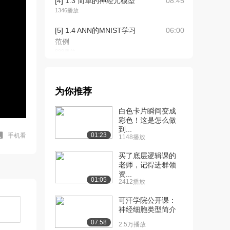
[4] 1.3 简单的神经元模型
08:45
1346播放
[5] 1.4 ANN的MNIST学习
06:00
范例
899播放
[6] 2.1 神经网络架构介绍
07:50
1926播放
为你推荐
[7] 2.2 感知器
08:38
白色卡片瞬间变成
644播放
彩色！这是怎么做
到...
[8] 2.3 感知器的几何空间
06:46
01:23
手机看
1148播放
解析
1473播放
买了底层逻辑课的
老师，记得进群领
[9] 2.4 感知器的原理透析
05:31
资...
01:05
2412播放
1239播放
可汗学院公开课：
[10] 2.5 感知器的局限性
14:55
神经细胞类型简介
390播放
07:58
2.5万播放