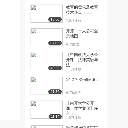
[11] 3.1 线性神经元的权值
12:16
收敛
教育的需求及教育
技术热点（上）
387播放
13:50
7.9万播放
[12] 3.3 逻辑神经元的学习
04:18
规则
开篇：一人公司全
556播放
景地图
07:05
612播放
[13] 3.4 反向传播算法解析
12:12
（一）
【中国政法大学公
1308播放
开课：法律英语与
法...
40:23
[14] 3.5 反向传播算法解析
7.1万播放
10:10
（二）
14.2 社会保险项目
524播放
21:36
[15] 4.1 学习预测词
12:56
9178播放
506播放
【南开大学公开
课：数学文化】序
[16] 4.2 初识神经认知学
04:48
言（...
1755播放
11:14
1.6万播放
[17] 4.3 Softmax输出函数
07:42