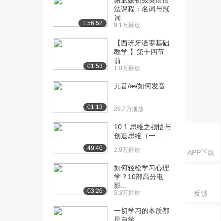
谢孟媛初级英语语
375播放
法课程：名词与冠
词
1:56:52
[18] 4.4 语音识别模型
08:15
9.1万播放
1259播放
【西班牙语零基础
教学 】第十四节
[19] 5.1 视觉识别的难点
05:01
前...
611播放
01:53
1.0万播放
[20] 5.2 如何达到视觉不变
06:21
元音/æ/如何发音
性
709播放
01:13
26.7万播放
[21] 5.3 应用于数字识别的
16:22
10.1 思维之顿悟与
卷积网络
创造思维（一...
756播放
49:40
2.9万播放
APP下载
[22] 6.1 小批量梯度下降法
08:45
如何轻松学习心理
概览
学？10部高分电
466播放
影...
03:26
5.3万播放
反馈
[23] 6.2 小批量梯度下降法
13:36
的一些技...
一切学习的本质都
是自学
374播放