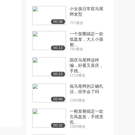
小女孩日常双马尾
[10] 2分钟学会古风发髻：
02:26
辫发型
剑三秦风道长修...
00:38
333播放
707播放
一个发圈搞定一款
[11] cos美妆：黑执事蛇男
05:16
低盘发，大人小孩
cos教程
都...
459播放
00:13
766播放
[12] 探秘北京の秋叶原
15:08
国庆马尾辫这样
——次元之都！
编，好看又喜庆，
手残...
526播放
00:23
1116播放
[13] 帅气海贼王cos化妆教
06:52
低马尾辫的正确扎
程
法，你学会了吗
642播放
00:40
1095播放
[14] JK制服领绳系法教程
01:36
一根发簪搞定一款
421播放
古风盘发，手残党
也...
[15] 奴隶少女希尔薇—这
04:02
00:32
1589播放
么可爱原来是男孩...