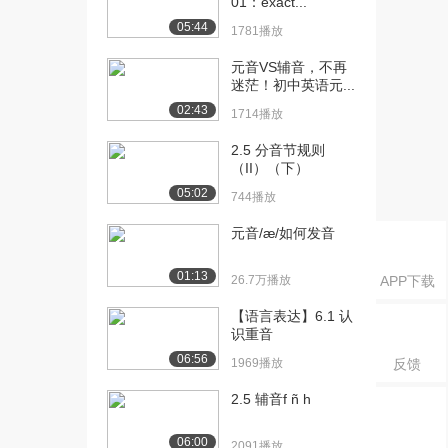
01：exact...
[20] 20.辅音[b] and [p]
05:27
05:44
940播放
1781播放
元音VS辅音，不再
[21] 21.辅音[s] and [z]
04:25
迷茫！初中英语元...
1196播放
02:43
1714播放
[22] 22.辅音[f] and [v]
04:46
827播放
2.5 分音节规则
（II）（下）
[23] 23.辅音[t] and [d]（...
07:17
05:02
744播放
1528播放
元音/æ/如何发音
[24] 23.辅音[t] and [d]（...
07:19
1421播放
01:13
26.7万播放
APP下载
[25] 24.辅音 [l]
09:46
【语言表达】6.1 认
1684播放
识重音
[26] 25.辅音[ɹ]
07:40
06:56
1969播放
反馈
1076播放
2.5 辅音f ñ h
[27] 26.辅音[h]
03:28
1270播放
06:00
2091播放