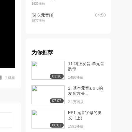
1933播放
[6] 6.元音[ɛ]
04:50
1577播放
[7] 7.元音[i]
05:10
1742播放
[8] 8.元音[ɪ]
04:56
为你推荐
2137播放
11.纠正发音-单元音
[9] 9.元音[u]
06:02
韵母
762播放
03:36
1486播放
手机看
[10] 10.元音[ʊ]
04:56
2. 基本元音a o u的
1382播放
发音方法...
[11] 11.元音[ə]
04:40
07:07
2.1万播放
1087播放
EP1 元音字母的奥
[12] 12.元音[ɜ]
05:46
义（上）
1847播放
06:01
1591播放