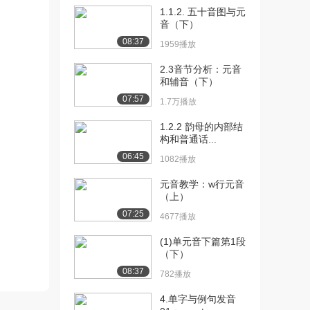
[13] 13.双元音[ɔɪ]
05:20
1.1.2. 五十音图与元
1776播放
音（下）
08:37
1959播放
[14] 15.双元音[aɪ]
04:55
899播放
2.3音节分析：元音
和辅音（下）
[15] 16.双元音[aʊ]
05:54
07:57
1368播放
1.7万播放
[16] 17.双元音[oʊ]
1.2.2 韵母的内部结
05:33
构和普通话...
1443播放
06:45
1082播放
[17] 18.双元音[ju]
06:19
896播放
元音教学：w行元音
（上）
[18] 19.元音VS双元音
08:14
07:25
4677播放
（上）
1516播放
(1)单元音下篇第1段
（下）
[19] 19.元音VS双元音
待播放
08:37
782播放
（下）
2799播放
4.单字与例句发音