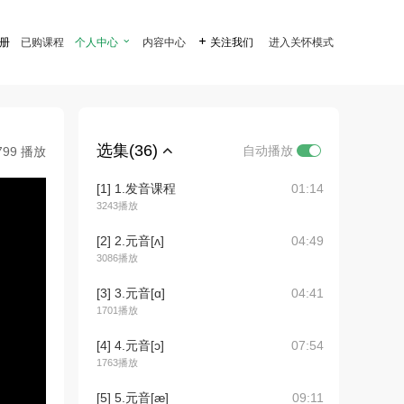
注册
已购课程
个人中心

内容中心

关注我们
进入关怀模式
选集(36)
自动播放
799 播放
[1] 1.发音课程
01:14
3243播放
[2] 2.元音[ʌ]
04:49
3086播放
[3] 3.元音[ɑ]
04:41
1701播放
[4] 4.元音[ɔ]
07:54
1763播放
[5] 5.元音[æ]
09:11