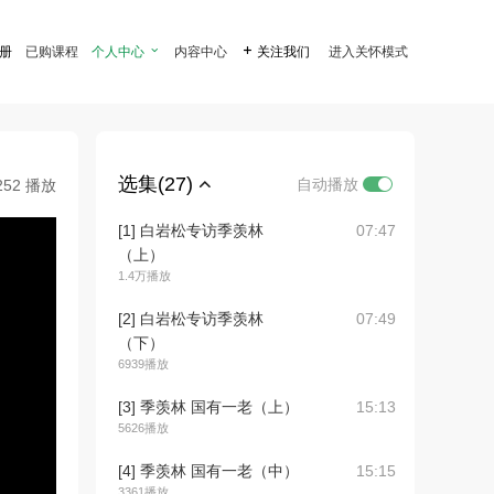
注册
已购课程
个人中心

内容中心

关注我们
进入关怀模式
选集(27)
自动播放
252 播放
[1] 白岩松专访季羡林
07:47
（上）
1.4万播放
[2] 白岩松专访季羡林
07:49
（下）
6939播放
[3] 季羡林 国有一老（上）
15:13
5626播放
[4] 季羡林 国有一老（中）
15:15
3361播放