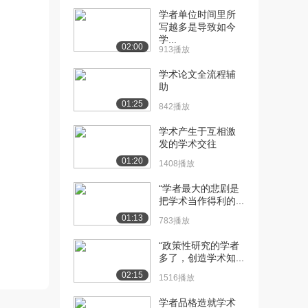
学者单位时间里所
[11] 季羡林谈人文社会科
22:12
写越多是导致如今
学研究（中）
学...
1607播放
02:00
913播放
[12] 季羡林谈人文社会科
21:58
学术论⽂全流程辅
助
学研究（下）
1221播放
01:25
842播放
[13] 季羡林：中外文化交
13:54
学术产生于互相激
流漫谈——从西域...
发的学术交往
1904播放
01:20
1408播放
[14] 季羡林：中外文化交
13:55
“学者最大的悲剧是
流漫谈——从西域...
把学术当作得利的...
1064播放
01:13
783播放
[15] 解读季羡林（一）：
12:15
“政策性研究的学者
治学之路（上）
多了，创造学术知...
1425播放
02:15
1516播放
[16] 解读季羡林（一）：
12:18
学者品格造就学术
治学之路（下）