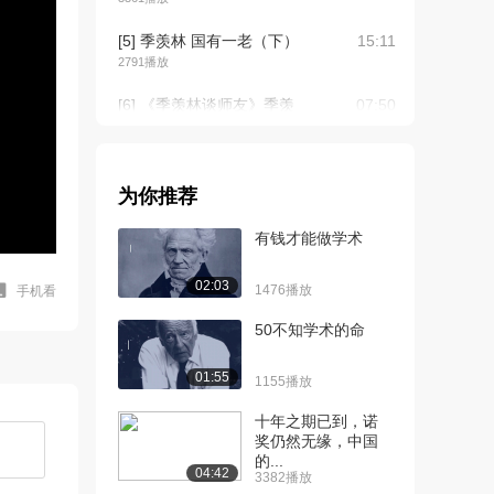
[5] 季羡林 国有一老（下）
15:11
2791播放
[6] 《季羡林谈师友》季羡
07:50
林写论文,曾被...
2091播放
[7] 《季羡林文集第七卷》
07:39
为你推荐
1332播放
有钱才能做学术
[8] 《季羡林文集第十一
08:08
卷》大师的“吐火...
02:03
1476播放
手机看
1679播放
50不知学术的命
[9] 《季羡林文集第九卷》
07:45
季羡林晚年为何...
01:55
1155播放
1450播放
十年之期已到，诺
[10] 季羡林谈人文社会科
22:04
奖仍然无缘，中国
学研究（上）
的...
04:42
3382播放
1634播放