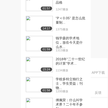
品格
1630播放
01:57
1247播放
[17] 解读季羡林（二）：
12:17
“P < 0.05” 是怎么批
学术之魂（上）
量制...
1236播放
14:17
1375播放
[18] 解读季羡林（二）：
待播放
钱学森的学术地
学术之魂（下）
位，放在今天是什
1252播放
么水...
01:59
1313播放
[19] 解读季羡林（三）：
12:05
士子之道（上）
2018年“二十一世纪
1264播放
的计算”学术...
15:24
1134播放
[20] 解读季羡林（三）：
12:11
APP下载
士子之道（下）
学校多特立独行之
1559播放
士，学生受益；刊
物...
01:58
[21] 解读季羡林（四）：
12:16
1200播放
反馈
新疆之迷（上）
傅佩荣：什么叫学
1826播放
术界？二十年不参