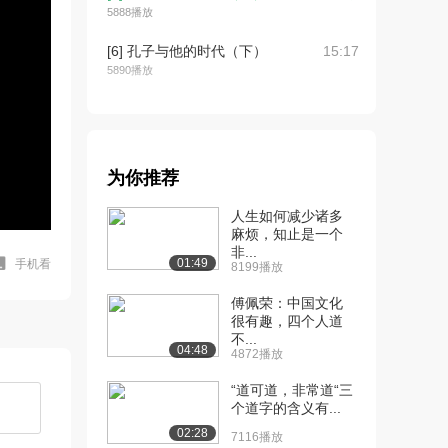
5888播放
[6] 孔子与他的时代（下）
15:17
5890播放
[7] 孔子的人格形象（上）
15:54
4.7万播放
[8] 孔子的人格形象（中）
16:03
为你推荐
4023播放
人生如何减少诸多
[9] 孔子的人格形象（下）
15:49
麻烦，知止是一个
4735播放
非...
01:49
手机看
8199播放
[10] 孔子的价值追求
16:13
傅佩荣：中国文化
（上）
很有趣，四个人道
4.5万播放
不...
04:48
4872播放
[11] 孔子的价值追求
16:22
（中）
“道可道，非常道“三
4277播放
个道字的含义有...
02:28
7116播放
[12] 孔子的价值追求
16:12