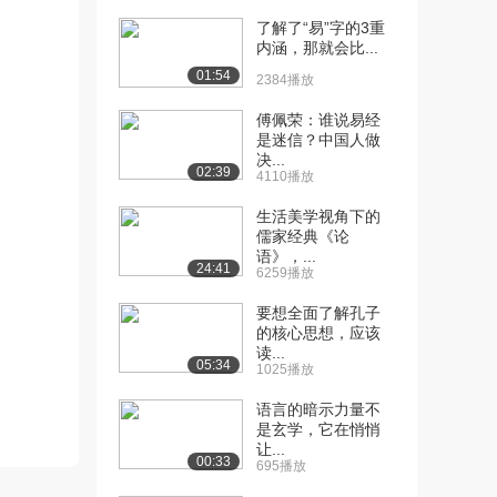
（下）
了解了“易”字的3重
4768播放
内涵，那就会比...
01:54
2384播放
[13] 孔子的为学工夫
18:29
（上）
傅佩荣：谁说易经
3.7万播放
是迷信？中国人做
决...
[14] 孔子的为学工夫
18:30
02:39
4110播放
（中）
生活美学视角下的
3865播放
儒家经典《论
语》，...
[15] 孔子的为学工夫
18:11
24:41
6259播放
（下）
3213播放
要想全面了解孔子
的核心思想，应该
[16] 孔子与儒学传统
17:39
读...
05:34
1025播放
（上）
8.1万播放
语言的暗示力量不
是玄学，它在悄悄
[17] 孔子与儒学传统
17:39
让...
00:33
（中）
695播放
6318播放