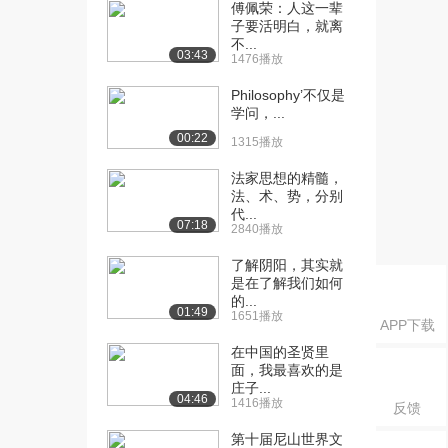
傅佩荣：人这一辈
子要活明白，就离
[18] 孔子与儒学传统
17:23
不...
（下）
03:43
1476播放
6150播放
Philosophy’不仅是
学问，...
00:22
1315播放
法家思想的精髓，
法、术、势，分别
代...
07:18
2840播放
了解阴阳，其实就
是在了解我们如何
的...
01:49
1651播放
APP下载
在中国的圣贤里
面，我最喜欢的是
庄子...
04:46
1416播放
反馈
第十届尼山世界文