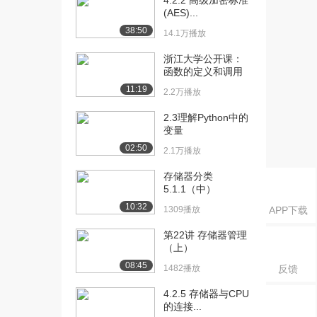
4.2.2 高级加密标准
(AES)...
[17] 3.4 总线结构
10:40
38:50
14.1万播放
2733播放
浙江大学公开课：
[18] 3.5 总线控制-a
20:24
函数的定义和调用
2775播放
11:19
2.2万播放
[19] 3.5 总线控制-b
15:09
2.3理解Python中的
2530播放
变量
[20] 3.5 总线控制-c
15:27
02:50
2.1万播放
1996播放
存储器分类
[21] 4.1 概述 -a
5.1.1（中）
20:18
2655播放
10:32
1309播放
APP下载
[22] 4.1 概述 -b
16:55
第22讲 存储器管理
2310播放
（上）
08:45
1482播放
反馈
[23] 4.2 主存储器（下） -
10:33
e
4.2.5 存储器与CPU
3087播放
的连接...