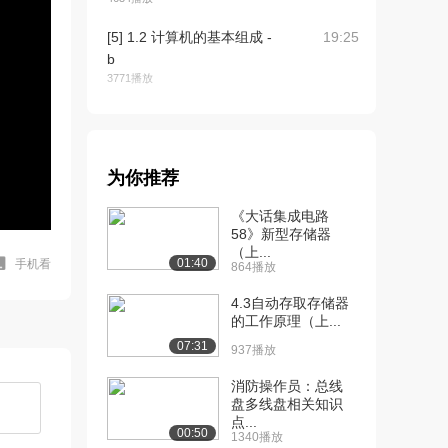
[5] 1.2 计算机的基本组成 -
19:25
b
3771播放
[6] 1.2 计算机的基本组成 -
09:03
c
3115播放
为你推荐
[7] 1.2 计算机的基本组成 -
21:57
《大话集成电路
d
58》新型存储器
2738播放
（上...
01:40
手机看
864播放
[8] 1.2 计算机的基本组成 -
21:55
e
4.3自动存取存储器
2871播放
的工作原理（上...
07:31
937播放
[9] 1.3 计算机硬件的主要
18:37
技术指标
消防操作员：总线
2998播放
盘多线盘相关知识
点...
00:50
[10] 2.1 计算机的发展史-
15:04
1340播放