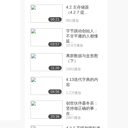
a1
4.2 主存储器
2675播放
（4.2.7 提...
06:21
[11] 2.1 计算机的发展史-
07:46
981播放
a2
字节跳动创始人：
1695播放
不甘平庸的人都懂
延...
[12] 2.1 计算机的发展史-b
08:18
03:57
10.9万播放
1806播放
离群数据与盒形图
[13] 2.2-2.3 计算机的应用
12:03
（下）
和展望
11:26
1962播放
3433播放
4.13迭代字典的内
[14] 3.1 总线的基本概念
13:18
容
3217播放
04:56
1.2万播放
[15] 3.2 总线的分类
04:42
创世伙伴聂冬辰：
2301播放
坚持做正确的事，
在...
[16] 3.3 总线性能及性能指
14:23
20:38
2867播放
标
2462播放