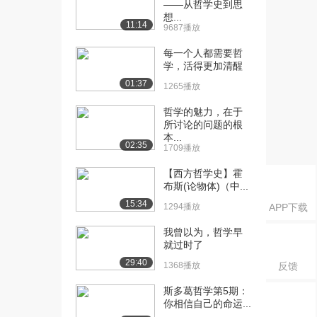
——从哲学史到思
的遗产（六）（...
想...
3318播放
11:14
9687播放
[16] 西方哲学史 古代哲学
10:05
每一个人都需要哲
的遗产（六）（...
学，活得更加清醒
2320播放
01:37
1265播放
[17] 西方哲学史 古代哲学
11:10
哲学的魅力，在于
的遗产（七）（...
所讨论的问题的根
2579播放
本...
02:35
1709播放
[18] 西方哲学史 古代哲学
11:09
【西方哲学史】霍
的遗产（七）（...
布斯(论物体)（中...
1918播放
15:34
1294播放
APP下载
[19] 西方哲学史 古代哲学
10:04
的遗产（三）（...
我曾以为，哲学早
就过时了
2479播放
29:40
1368播放
反馈
[20] 西方哲学史 古代哲学
10:05
的遗产（三）（...
斯多葛哲学第5期：
2333播放
你相信自己的命运...