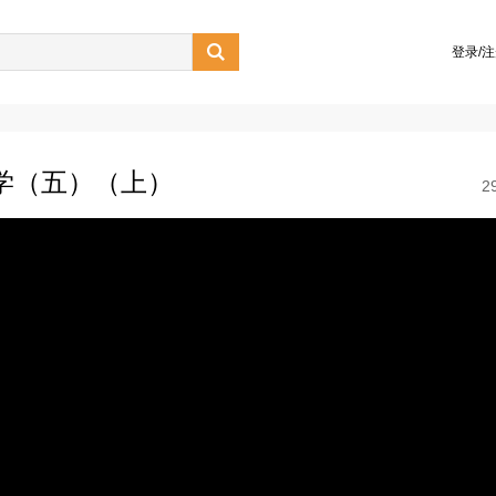

登录/
哲学（五）（上）
2