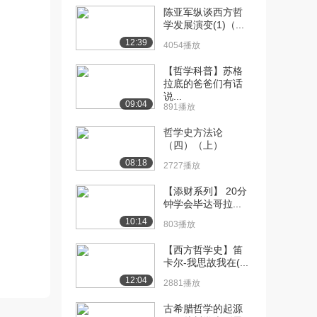
陈亚军纵谈西方哲
[10] 西方哲学史 公元11世
11:06
学发展演变(1)（...
纪的经院哲学...
12:39
4054播放
2475播放
【哲学科普】苏格
[11] 西方哲学史 公元11世
10:35
拉底的爸爸们有话
纪的经院哲学...
说...
09:04
891播放
2981播放
哲学史方法论
[12] 西方哲学史 公元11世
10:32
（四）（上）
纪的经院哲学...
08:18
2727播放
2990播放
【添财系列】 20分
[13] 西方哲学史 古代哲学
12:03
钟学会毕达哥拉...
的遗产（二）（...
10:14
2751播放
803播放
[14] 西方哲学史 古代哲学
【西方哲学史】笛
12:03
卡尔-我思故我在(...
的遗产（二）（...
2046播放
12:04
2881播放
[15] 西方哲学史 古代哲学
10:02
古希腊哲学的起源