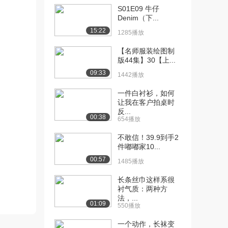
S01E09 牛仔
[11] 2.6 认识通道滤镜
09:08
Denim（下...
（上）
15:22
1285播放
2059播放
【名师服装绘图制
[12] 2.6 认识通道滤镜
09:12
版44集】30【上...
（下）
09:33
1577播放
1442播放
一件白衬衫，如何
[13] 2.7 认识蒙版
05:57
让我在客户拍桌时
1734播放
反...
00:38
654播放
[14] 3.1 图案--适合纹样
12:32
（上）
不敢信！39.9到手2
2083播放
件嘟嘟家10...
00:57
1485播放
[15] 3.1 图案--适合纹样
12:35
（下）
长条丝巾这样系很
1461播放
衬气质：两种方
法，...
01:09
[16] 4.1 条纹面料、格子面
08:18
550播放
料、粗花呢...
一个动作，长袜变
2652播放