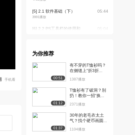
[5] 2.1 软件基础（下）
05:44
3991播放
[6] 2.2 PS工具栏的使用和
05:04
介绍 1...
3694播放
[7] 2.2 PS工具栏的使用和
05:03
为你推荐
介绍 1...
有不穿的T恤衫吗？
2175播放
在侧缝上“折3折...
[8] 2.3 PS工具栏的使用和
06:17
00:51
1387播放
手机看
介绍 2
2131播放
T恤衫有了破洞？别
扔！教你一招“换...
[9] 2.4 PS工具栏的使用和
08:35
01:12
2371播放
介绍 3
1914播放
30年的老毛衣太土
气？找个硬币画圆...
[10] 2.5 认识图层
07:24
01:37
1104播放
1419播放