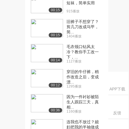
短袜，简单实用
[17] 4.1 条纹面料、格子面
08:22
00:15
915播放
料、粗花呢...
旧裤子不想穿了？
1374播放
剪几刀改成马甲，
简...
[18] 4.2 迷彩面料、豹纹面
05:19
00:15
1404播放
料、牛仔面...
2015播放
毛衣领口钻风太
冷？教你手工改一
[19] 4.2 迷彩面料、豹纹面
05:20
下，...
00:14
1127播放
料、牛仔面...
1227播放
穿旧的牛仔裤，稍
作改造之后，变成
[20] 6.1 服饰配件设计应用
21:39
漂...
00:12
实例（上）
1295播放
APP下载
1936播放
因为一件衬衫被陌
生人跟踪三天，真
[21] 6.1 服饰配件设计应用
21:46
相...
实例（中）
00:36
1160播放
反馈
1796播放
连我也不放过？媳
[22] 6.1 服饰配件设计应用
21:38
妇把我的半袖做成