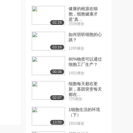
2576播放
健康的根源在细
[11] 第四节 细胞生物电
胞，细胞健康才
05:39
是“真...
（三）（下）
02:29
3508播放
1713播放
如何窃听细胞的心
[12] 第四节 细胞生物电
06:02
跳？
（四）（上）
03:16
1295播放
1939播放
80%物质可以通过
[13] 第四节 细胞生物电
06:01
细胞工厂生产？
（四）（下）
00:36
1402播放
804播放
细胞每天都在更
[14] 第四节 细胞生物电
05:19
新，基因突变每天
（五）（上）
都在...
02:07
1805播放
725播放
[15] 第四节 细胞生物电
05:24
1细胞生活的环境
（下）
（五）（下）
1495播放
13:50
1652播放
[16] 第五节 基本组织
07:44