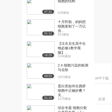
细胞的结构
（一）（上）
2626播放
07:32
638播放
[17] 第五节 基本组织
07:41
十月怀胎，妈妈把
（一）（下）
细胞复制了一万亿
891播放
倍...
01:12
816播放
[18] 第五节 基本组织
07:03
【汉水丑生高中生
（二）
物必修1教学视
2583播放
频】...
16:20
1046播放
[19] 第五节 基本组织
01:26
（三）
2.4 细胞污染的检测
与去除
2161播放
09:55
1653播放
APP下载
[20] 第五节 基本组织
09:50
（四）
蛋白质如何在拥挤
2548播放
细胞中正确折叠？
关...
01:19
1078播放
反馈
[21] 第五节 基本组织
05:46
（五）（上）
综合专题 细胞分裂
1980播放