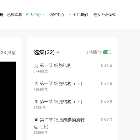
注册
已购课程
个人中心

内容中心

关注我们
进入关怀模式
选集(22)
自动播放
426 播放
[1] 第一节 细胞结构
08:56
8744播放
[2] 第一节 细胞结构（上）
05:36
4184播放
[3] 第一节 细胞结构（下）
05:36
943播放
[4] 第二节 细胞跨膜物质转
06:00
运（上）
1926播放