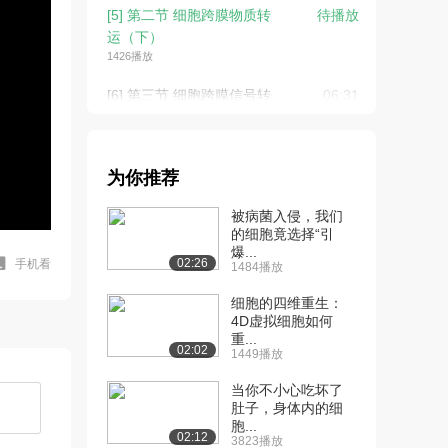
[5] 第二节 细胞跨膜物质转
待播放
运（下）
1426播放
[6] 第三节 细胞跨膜信号转
06:31
导（上）
1916播放
[7] 第三节 细胞跨膜信号转
06:34
为你推荐
导（下）
被病菌入侵，我们
918播放
的细胞竟选择“引
爆...
[8] 第四节 细胞生物电
08:23
02:26
手机看
1484播放
（一）
2507播放
细胞的四维重生：
4D虚拟细胞如何
[9] 第四节 细胞生物电
09:25
重...
02:02
1449播放
（二）
2534播放
当你不小心吃坏了
肚子，身体内的细
[10] 第四节 细胞生物电
05:40
胞...
（三）（上）
02:12
3823播放