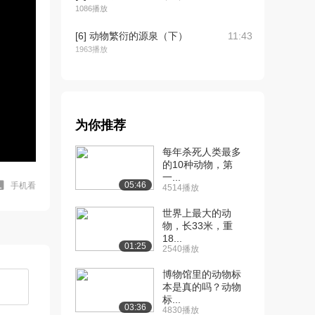
1086播放
[6] 动物繁衍的源泉（下）
11:43
1963播放
[7] 动物生命的缔造者
10:29
（上）
3.0万播放
为你推荐
[8] 动物生命的缔造者
10:34
（中）
每年杀死人类最多
1867播放
的10种动物，第
一...
05:46
手机看
4514播放
[9] 动物生命的缔造者
10:26
（下）
世界上最大的动
1951播放
物，长33米，重
18...
[10] 动物繁衍的自然途径
10:10
01:25
2540播放
（上）
博物馆里的动物标
1.1万播放
本是真的吗？动物
标...
[11] 动物繁衍的自然途径
待播放
03:36
4830播放