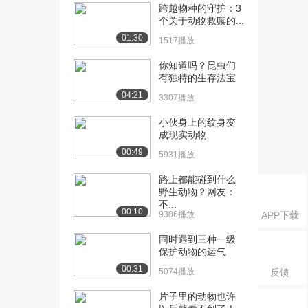
1514播放
跨越物种的守护：3
个关于动物救赎的...
[19] 动物生命的延续
11:24
01:30
1517播放
（上）
8153播放
你知道吗？昆虫们
有独特的生存法宝
[20] 动物生命的延续
11:31
04:21
（中）
3307播放
781播放
小伙身上的纹身变
成现实动物
[21] 动物生命的延续
11:14
00:49
（下）
5931播放
1162播放
路上都能碰到什么
野生动物？网友：
[22] 动物繁衍的人工方式
15:01
不...
（上）
00:10
9306播放
APP下载
8903播放
同时遇到三种一级
[23] 动物繁衍的人工方式
15:02
保护动物的运气
（下）
00:31
5074播放
反馈
1010播放
片子里的动物也许