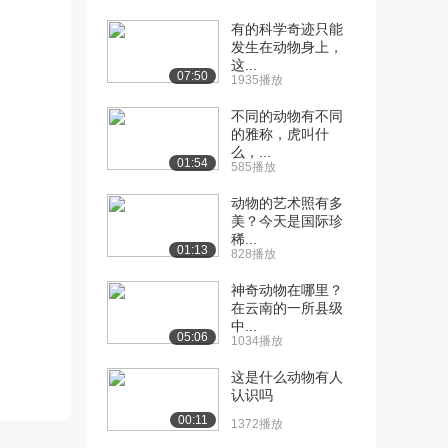
（中）
1031播放
有的科学奇迹只能
发生在动物身上，
[12] 动物繁衍的自然途径
10:03
这...
07:50
1935播放
（下）
1632播放
不同的动物有不同
的雅称，虎叫什
[13] 动物的爱情（上）
10:30
么，...
1.6万播放
01:54
585播放
[14] 动物的爱情（中）
10:34
动物的艺术照有多
1670播放
美？今天是国际珍
稀...
01:13
828播放
[15] 动物的爱情（下）
10:30
1511播放
神奇动物在哪里？
在云南的一所县级
[16] 新生命的诞生（上）
10:27
中...
9950播放
05:06
1034播放
[17] 新生命的诞生（中）
10:35
这是什么动物有人
1472播放
认识吗
00:11
1372播放
[18] 新生命的诞生（下）
10:26